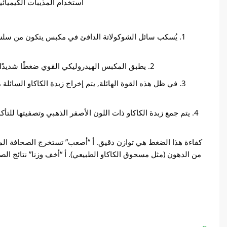
استخدام المذيبات الكيميائ
1. يُسكب سائل الشوكولاتة الدافئ في مكبس يتكون من سلسل
2. يطبق المكبس الهيدروليكي القوي ضغطًا شديدًا، غالبًا ما يتجاوز 5,000 ل 6,000 جنيه لكل بوصة مربعة (رطل لكل بوصة مربعة).
3. في ظل هذه القوة الهائلة, يتم إخراج زبدة الكاكاو السائ
4. يتم جمع زبدة الكاكاو ذات اللون الأصفر الذهبي وتصفيتها للتأك
كفاءة هذا الضغط هي توازن دقيق. أ “أصعب” تستخرج الصحافة المز
من الدهون (مثل مسحوق الكاكاو الطبيعي). أ “أخف وزنا” نتائج الص