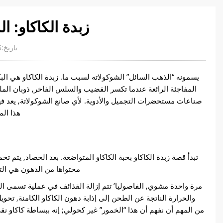
زبدة الكاكاو: ا
تاريخ:2025-10-24
يسمونه “الذهب السائل” الشوكولاته لسبب ما. زبدة الكاكاو هي الب
المفاجئة الرائعة عندما تكسر القضيب والسلس الفاخر, ذوبان الم
صناعات مستحضرات التجميل والأدوية. لأي صانع الشوكولاتة, يعد فه
هذا الم
تبدأ قصة زبدة الكاكاو بحبة الكاكاو المتواضعة. بعد الحصاد, يتم ت
محتواها من الدهون هي الت
مرة واحدة مشوي, الفاصوليا’ تتم إزالة القذائف في عملية تسمى التذ
والحرارة الناتجة عن الطحن إلى إذابة دهون الكاكاو الكامنة, تحويل
من المهم أن نفهم أن هذا “الخمور” غير كحولي; إنه ببساطة كاكاو نقي في حالة سائلة, تحتوي تقريبًا 50-55