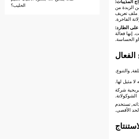
 المذيبات:​​
الحليب؟
من الزبدة من
ي, ملف تعريف
تة الفاخرة.
ى الطارد:​​
 إنها فعالة
كاو الحساسة.
 الفعال
فة, والتنوع.
ا مثيل لها.
 بربحية شركة
الشوكولاتة.
اته, تستخدم
لحد الأقصى.
لاستنتاج​