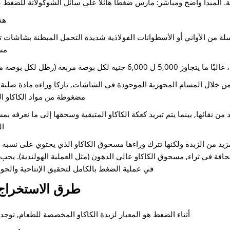
ية. المبدأ واضح ومباشر: مارس ضغطًا هائلاً على سائل الشوكولاتة للضغط 
هن
ة من الأواني أو الأسطوانات الفولاذية شديدة التحمل المبطنة بشاشات 
مس
لة من خلال المسام المجهرية الموجودة في الشاشات, تاركا وراءه مادة صلبة,
مضغوطة من مواد الكاكاو ال
د من نقائها, بينما يتم تبريد كعكة الكاكاو المتبقية وسحقها إلى ما نعرفه ب
ال
يد من الزبدة ولكنها تترك وراءها مسحوق الكاكاو الذي يحتوي على نسبة 
حافة في ثراء, مسحوق الكاكاو عالي الدهون (مثل العملية الهولندية). يجب 
في عملية الضغط بالكامل لتحقيق الإنتاجية والجود
طرق الاستخراج ا
أثناء الضغط هو المعيار لزبدة الكاكاو المخصصة للطعام, توج