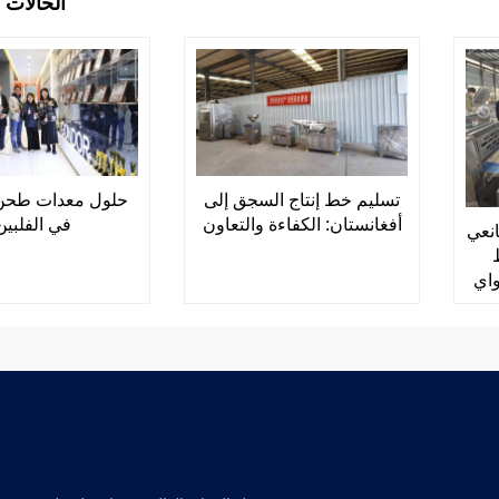
الحالات 
تسليم خط إنتاج السجق إلى
حلول معدات طحن 
أفغانستان: الكفاءة والتعاون
في الفلبين
نعي
واي