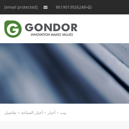
[email protected]
+8619013926248
بيت
>
أخبار
>
أخبار الصناعة
>
تفاصيل