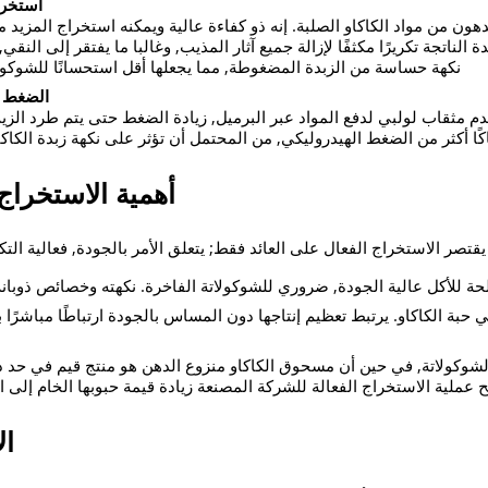
استخراج
هون من مواد الكاكاو الصلبة. إنه ذو كفاءة عالية ويمكنه استخراج المزيد 
الناتجة تكريرًا مكثفًا لإزالة جميع آثار المذيب, وغالبا ما يفتقر إلى النق
نكهة حساسة من الزبدة المضغوطة, مما يجعلها أقل استحسانًا للشوكولا
الضغط عل
ثقاب لولبي لدفع المواد عبر البرميل, زيادة الضغط حتى يتم طرد الزيت.
كاكًا أكثر من الضغط الهيدروليكي, من المحتمل أن تؤثر على نكهة زبدة الكا
أهمية الاستخراج
 يقتصر الاستخراج الفعال على العائد فقط; يتعلق الأمر بالجودة, فعالية التكل
ة للأكل عالية الجودة, ضروري للشوكولاتة الفاخرة. نكهته وخصائص ذوبانه ل
 في حبة الكاكاو. يرتبط تعظيم إنتاجها دون المساس بالجودة ارتباطًا مباشرًا
شوكولاتة, في حين أن مسحوق الكاكاو منزوع الدهن هو منتج قيم في حد ذ
ح عملية الاستخراج الفعالة للشركة المصنعة زيادة قيمة حبوبها الخام إلى ا
​ا