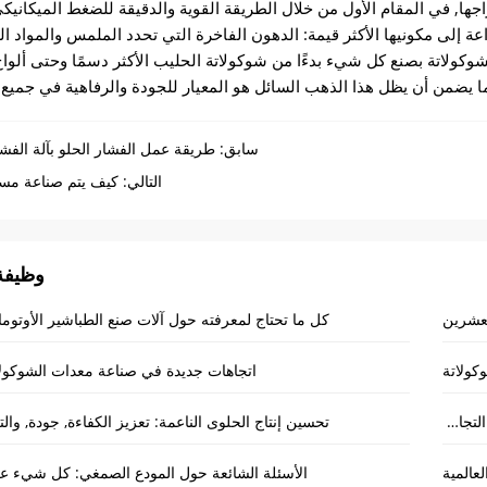
جها, في المقام الأول من خلال الطريقة القوية والدقيقة للضغط الميكانيكي
عة إلى مكونيها الأكثر قيمة: الدهون الفاخرة التي تحدد الملمس والمواد ال
وكولاتة بصنع كل شيء بدءًا من شوكولاتة الحليب الأكثر دسمًا وحتى ألواح
مما يضمن أن يظل هذا الذهب السائل هو المعيار للجودة والرفاهية في جميع أ
سابق:
طريقة عمل الفشار الحلو بآلة الفشا
التالي:
كيف يتم صناعة مسح
وظيفة
كل ما تحتاج لمعرفته حول آلات صنع الطباشير الأوتومات
كولاتة
اتجاهات جديدة في صناعة معدات الشوكولاتة 
15 صناع مومو و 15 تم شحن آلات تصنيع الزلابية إلى الهند لتعزيز التعاون التجاري
تحسين إنتاج الحلوى الناعمة: تعزيز الكفاءة, جودة, والت
عالمية
الأسئلة الشائعة حول المودع الصمغي: كل شيء ع