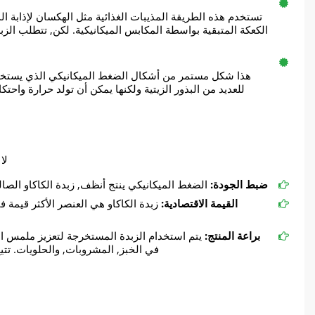
تستخدم هذه الطريقة المذيبات الغذائية مثل الهكسان لإذابة الد
الكعكة المتبقية بواسطة المكابس الميكانيكية. لكن, تتطلب الزبدة 
هذا شكل مستمر من أشكال الضغط الميكانيكي الذي يستخدم م
للعديد من البذور الزيتية ولكنها يمكن أن تولد حرارة واحت
لا
ضبط الجودة:​​
الضغط الميكانيكي ينتج أنظف, زبدة الكاكاو الصالح
القيمة الاقتصادية:
​​ زبدة الكاكاو هي العنصر الأكثر قيمة
براعة المنتج:​​
يتم استخدام الزبدة المستخرجة لتعزيز ملمس ال
في الخبز, المشروبات, والحلويات. تتي