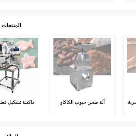
المنتجات 
رية
آلة طحن حبوب الكاكاو
ماكينة تشكيل فطائ