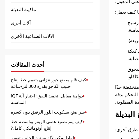
على الدهون.
ماكينة التعبئة
ا كيف يعمل:
ترشيح
آلات أخرى
امية.
الآلات الصناعية الأخرى
 كعكة
صلبة.
أحدث المقالات
مسحوق
كاكاو.
كيف قام مصنع جوز تنزاني بتقييم خط إنتاج
حليب الكاجو بقدرة 300 لتر/ساعة
منخفضة جدًا
التحكم بدقة
دوامة مقابل. تجميد النفق: اختيار آلة IQF
ة المطلوبة.
المناسبة
لبديلة
سر صنع بسكويت اللوز الرقيق دون كسره
كيف يتم تصنيع عصي الويفر بواسطة خط
إنتاج أوتوماتيكي كامل?
د طرق أخرى:
لماذا يمكن لآلة بسترة الحليب تعقيم