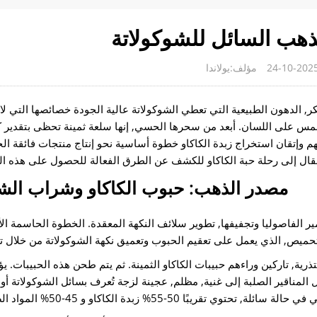
لذهب السائل للشوكولاتة
مؤلف:يولاندا
كر, الدهون الطبيعية التي تعطي الشوكولاتة عالية الجودة خصائصها التي لا
لمس على اللسان. أبعد من سحرها الحسي, إنها سلعة ثمينة تحظى بتقدير كب
م وإتقان استخراج زبدة الكاكاو خطوة أساسية نحو إنتاج منتجات فائقة ال
قال إلى رحلة حبة الكاكاو للكشف عن الطرق الفعالة للحصول على هذه الم
مصدر الذهب: حبوب الكاكاو وشراب الشو
خمير الفاصوليا وتجفيفها, تطوير سلائف النكهة المعقدة. الخطوة الحاسمة ا
حميص, الذي يعمل على تعقيم الحبوب وتعميق نكهة الشوكولاتة من خلال تف
رية, تاركين وراءهم حبيبات الكاكاو الثمينة. ثم يتم طحن هذه الحبيبات. يؤ
 المناقير الصلبة إلى غنية, مظلم, عجينة لزجة تُعرف بسائل الشوكولاتة أو ك
% زبدة الكاكاو و 45-50% المواد الصلبة الكاكاو.