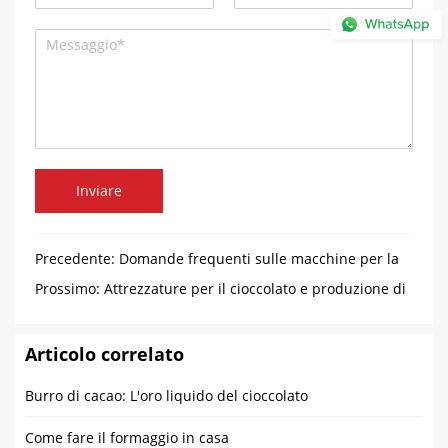
Inviare
Precedente:
Domande frequenti sulle macchine per la
produzione di gocce di cioccolato
Prossimo:
Attrezzature per il cioccolato e produzione di
polvere di cacao
Articolo correlato
Burro di cacao: L'oro liquido del cioccolato
Come fare il formaggio in casa