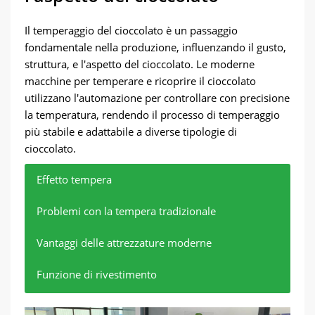
Il temperaggio del cioccolato è un passaggio
fondamentale nella produzione, influenzando il gusto,
struttura, e l'aspetto del cioccolato. Le moderne
macchine per temperare e ricoprire il cioccolato
utilizzano l'automazione per controllare con precisione
la temperatura, rendendo il processo di temperaggio
più stabile e adattabile a diverse tipologie di
cioccolato.
Effetto tempera
Problemi con la tempera tradizionale
Vantaggi delle attrezzature moderne
Funzione di rivestimento
Il temperaggio influisce sul gusto, struttura, e
I sistemi automatizzati controllano con
Il temperaggio tradizionale si basa sul
Queste macchine non solo possono temperare
l'aspetto del cioccolato.
precisione la temperatura del cioccolato.