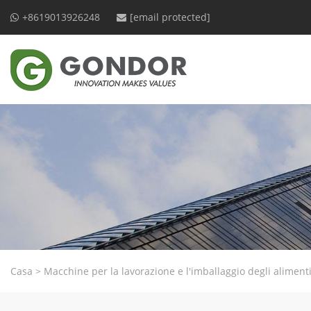
+8619013926248
[email protected]
Casa
>
Macchine per la lavorazione e l'imballaggio degli aliment