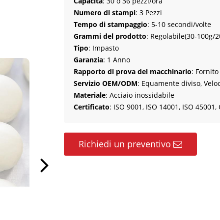
Capacità
: 30 o 36 pezzi/ora
Numero di stampi
: 3 Pezzi
Tempo di stampaggio
: 5-10 secondi/volte
Grammi del prodotto
: Regolabile(30-100g/2
Tipo
: Impasto
Garanzia
: 1 Anno
Rapporto di prova del macchinario
: Fornito
Servizio OEM/ODM
: Equamente diviso, Veloc
Materiale
: Acciaio inossidabile
Certificato
: ISO 9001, ISO 14001, ISO 45001, 
Richiedi un preventivo