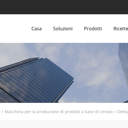
Casa
Soluzioni
Prodotti
Ricette
i
>
Macchina per la produzione di prodotti a base di cereali
>
Detta