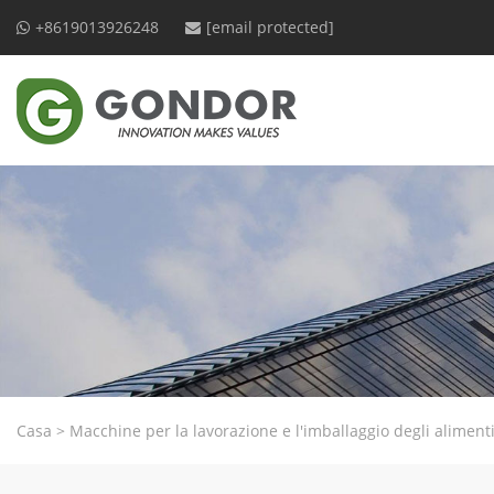
+8619013926248
[email protected]
Casa
>
Macchine per la lavorazione e l'imballaggio degli aliment