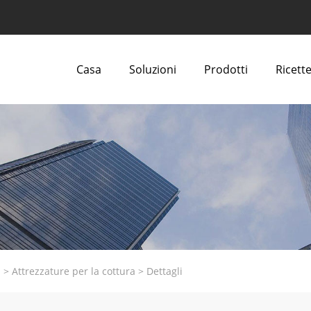
Casa
Soluzioni
Prodotti
Ricette
i
>
Attrezzature per la cottura
>
Dettagli