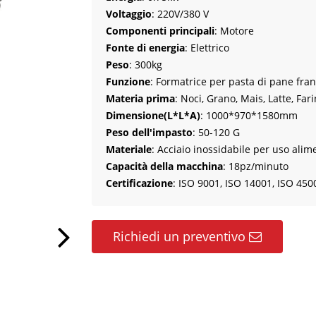
Voltaggio
: 220V/380 V
Componenti principali
: Motore
Fonte di energia
: Elettrico
Peso
: 300kg
Funzione
: Formatrice per pasta di pane fra
Materia prima
: Noci, Grano, Mais, Latte, Fa
Dimensione(L*L*A)
: 1000*970*1580mm
Peso dell'impasto
: 50-120 G
Materiale
: Acciaio inossidabile per uso alim
Capacità della macchina
: 18pz/minuto
Certificazione
: ISO 9001, ISO 14001, ISO 4500
Richiedi un preventivo