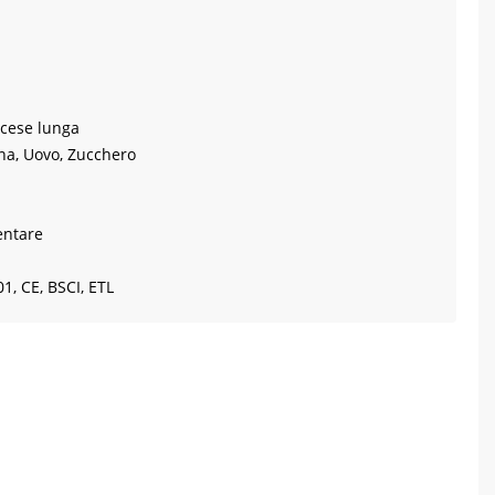
ncese lunga
rina, Uovo, Zucchero
entare
1, CE, BSCI, ETL