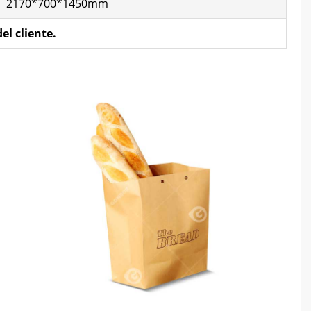
2170*700*1450mm
el cliente.