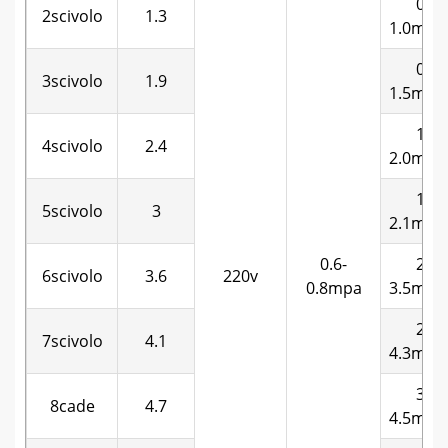
0.5-
2scivolo
1.3
1.0m3/
0.8-
3scivolo
1.9
1.5m3/
1.0-
4scivolo
2.4
2.0m3/
1.3-
5scivolo
3
2.1m3/
0.6-
2.0-
6scivolo
3.6
220v
0.8mpa
3.5m3/
2.5-
7scivolo
4.1
4.3m3/
3.0-
8cade
4.7
4.5m3/