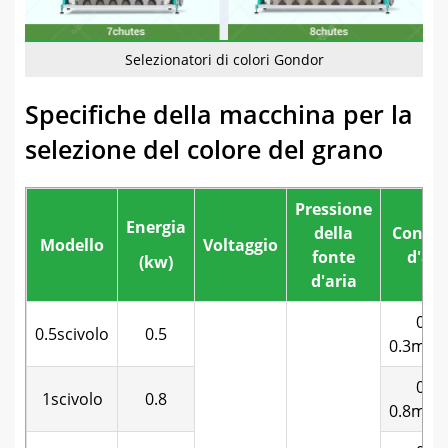
Selezionatori di colori Gondor
Specifiche della macchina per la
selezione del colore del grano
Pressione
Energia
della
Consu
Modello
Voltaggio
fonte
d'ari
(kw)
d'aria
0.1-
0.5scivolo
0.5
0.3m3/
0.3-
1scivolo
0.8
0.8m3/