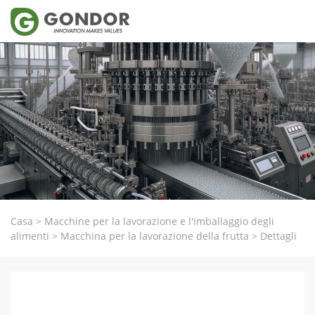
Casa
>
Macchine per la lavorazione e l'imballaggio degli
alimenti
>
Macchina per la lavorazione della frutta
>
Dettagli