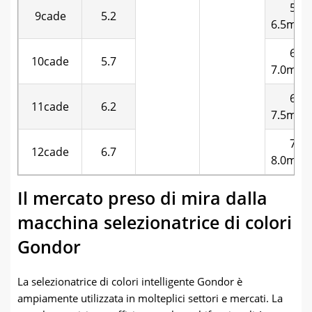
5.0-
9cade
5.2
6.5m3/
6.0-
10cade
5.7
7.0m3/
6.5-
11cade
6.2
7.5m3/
7.0-
12cade
6.7
8.0m3/
Il mercato preso di mira dalla
macchina selezionatrice di colori
Gondor
La selezionatrice di colori intelligente Gondor è
ampiamente utilizzata in molteplici settori e mercati. La