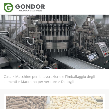
Casa
>
Macchine per la lavorazione e l'imballaggio degli
alimenti
>
Macchina per verdure
>
Dettagli