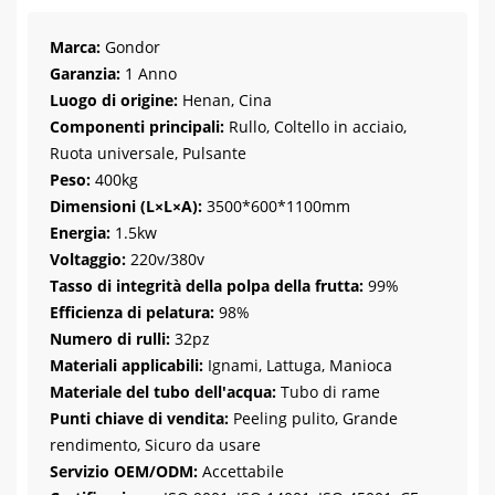
Marca:
Gondor
Garanzia:
1 Anno
Luogo di origine:
Henan, Cina
Componenti principali:
Rullo, Coltello in acciaio,
Ruota universale, Pulsante
Peso:
400kg
Dimensioni (L×L×A):
3500*600*1100mm
Energia:
1.5kw
Voltaggio:
220v/380v
Tasso di integrità della polpa della frutta:
99%
Efficienza di pelatura:
98%
Numero di rulli:
32pz
Materiali applicabili:
Ignami, Lattuga, Manioca
Materiale del tubo dell'acqua:
Tubo di rame
Punti chiave di vendita:
Peeling pulito, Grande
rendimento, Sicuro da usare
Servizio OEM/ODM:
Accettabile