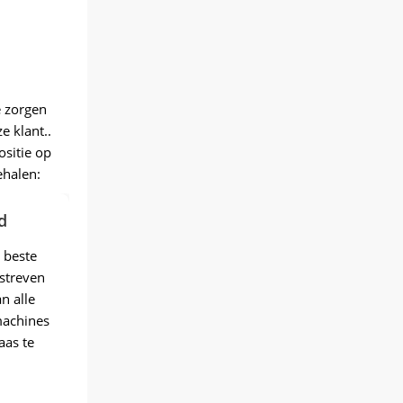
e zorgen
e klant..
sitie op
ehalen:
d
 beste
 streven
n alle
machines
aas te