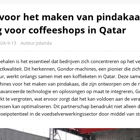
voor het maken van pindakaa
 voor coffeeshops in Qatar
24-9-13
Auteur:Jolanda
halen is het essentieel dat bedrijven zich concentreren op het v
tkwaliteit. Dit herkennen, Gondor-machines, een pionier die zich
uur, werkt onlangs samen met een koffieketen in Qatar. Deze sa
ines voor het maken van pindakaas, die zijn ontworpen om de 
avanceerde technologie en oplossingen op maat te integreren, G
rkt te vergroten, wat ervoor zorgt dat het kan voldoen aan de ve
essen kan optimaliseren. Dit partnerschap benadrukt niet alleen 
oeipotentieel in de voedselverwerkingssector door middel van st