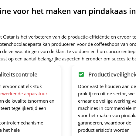
ine voor het maken van pindakaas in
Qatar is het verbeteren van de productie-efficiëntie en ervoor t
f notenchocoladepasta kan produceren voor de coffeeshops van onz
 de verwachtingen van de klant te voldoen en hun concurrentiepo
cust op een aantal belangrijke aspecten hieronder om succes te b
liteitscontrole
Productieveilighei
n ervoor dat elk stuk
Door vast te houden aan de
erwerkende apparatuur
praktijken uit de sector, we
an de kwaliteitsnormen en
ernaar de veilige werking va
eert tegelijkertijd een
machines in commerciële 
voor het maken van pindak
scontrolemechanisme
garanderen, waardoor de
 het hele
productierisico's worden