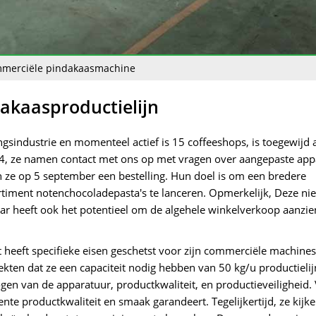
merciële pindakaasmachine
akaasproductielijn
ingsindustrie en momenteel actief is 15 coffeeshops, is toegewijd 
4, ze namen contact met ons op met vragen over aangepaste app
ze op 5 september een bestelling. Hun doel is om een ​​bredere
timent notenchocoladepasta's te lanceren. Opmerkelijk, Deze n
aar heeft ook het potentieel om de algehele winkelverkoop aanzien
 heeft specifieke eisen geschetst voor zijn commerciële machines
ten dat ze een capaciteit nodig hebben van 50 kg/u productielij
n van de apparatuur, productkwaliteit, en productieveiligheid. 
tente productkwaliteit en smaak garandeert. Tegelijkertijd, ze kijk