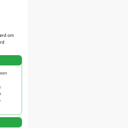
eerd om
erd
 een
.
n
e