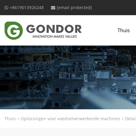
+8619013926248
[email protected]
Thuis
Thuis
>
Oplossingen voor voedselverwerkende machines
>
Detai