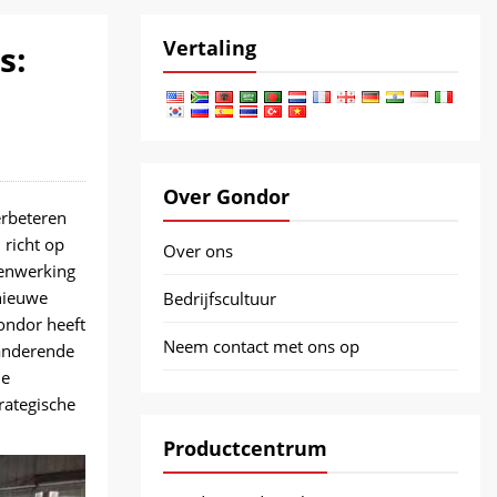
Vertaling
s:
Over Gondor
erbeteren
 richt op
Over ons
menwerking
nieuwe
Bedrijfscultuur
ondor heeft
Neem contact met ons op
randerende
de
rategische
Productcentrum