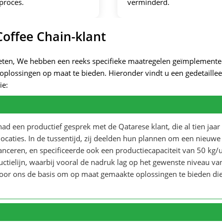
proces.
verminderd.
offee Chain-klant
keten, We hebben een reeks specifieke maatregelen geïmplement
 oplossingen op maat te bieden. Hieronder vindt u een gedetaille
ie:
ad een productief gesprek met de Qatarese klant, die al tien jaar
caties. In de tussentijd, zij deelden hun plannen om een ​​nieuwe
anceren, en specificeerde ook een productiecapaciteit van 50 kg/u
tielijn, waarbij vooral de nadruk lag op het gewenste niveau va
 voor ons de basis om op maat gemaakte oplossingen te bieden di