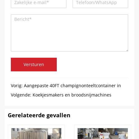
Versturen
Vorig:
Aangepaste 40FT champignonteeltcontainer in
Canada
Volgende:
Koekjesmakers en broodsnijmachines
rollende productielijnen verzonden naar Paraguay
Gerelateerde gevallen