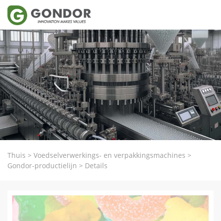
Thuis
>
Voedselverwerkings- en verpakkingsmachines
>
Gondor-productielijn
>
Details