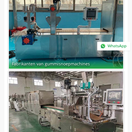
belangrijkste geleermiddel wordt gebruikt om
aan de marktvraag te voldoen, waarbij
verstijfseling en vorming van zetmeel betrokken
zijn.
Fabrikanten van gummisnoepmachines