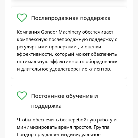
производству леденцов
Линия по производству леденцов Gondor в
водонепроницаемой мембраной,
Боливии
чтобы защитить ее от пыли, а затем
Послепродажная поддержка
закрепили ее в деревянном ящике,
чтобы свести к минимуму удары во
Компания Gondor Machinery обеспечивает
время транспортировки.. По прибытии
комплексную послепродажную поддержку с
в Боливию вовремя, мы предоставили
онлайн-руководство, чтобы помочь с
регулярными проверками., и оценки
установка
, обеспечение
эффективности, который может обеспечить
бесперебойной работы. На стороне
оптимальную эффективность оборудования
клиента теперь все работает хорошо.
и длительное удовлетворение клиентов.
Хотя это сотрудничество завершилось,
наша поддержка и обслуживание
продолжаются, и они могут обратиться
за помощью в любое время.
Постоянное обучение и
поддержка
Линия по производству качественных леденцов
в Гондоре
Чтобы обеспечить бесперебойную работу и
минимизировать время простоя, Группа
Гондор предлагает индивидуальное