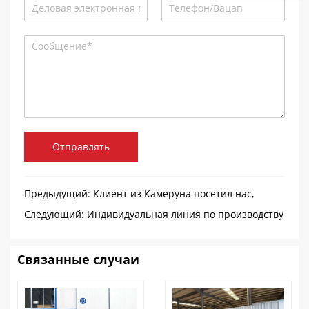
Отправлять
Предыдущий:
Клиент из Камеруна посетил нас,
чтобы купить линию по производству наполнения
Следующий:
Индивидуальная линия по производству
мороженого
котлет для гамбургеров в Швейцарии
Связанные случаи