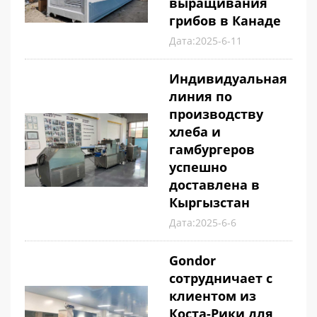
выращивания
грибов в Канаде
Дата:2025-6-11
Индивидуальная
линия по
производству
хлеба и
гамбургеров
успешно
доставлена ​​в
Кыргызстан
Дата:2025-6-6
Gondor
сотрудничает с
клиентом из
Коста-Рики для