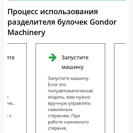
Процесс использования
разделителя булочек Gondor
Machinery
стите
Запустите
машину
 и
Запустите машину.
В 
Если это
тве
е
полуавтоматическая
ма
нное
модель, вам нужно
раб
тивне.,
вручную управлять
к 1
атно
нажимным
за
ток с
стержнем. При
ра
в
работе нажимного
св
и
стержня,
вы