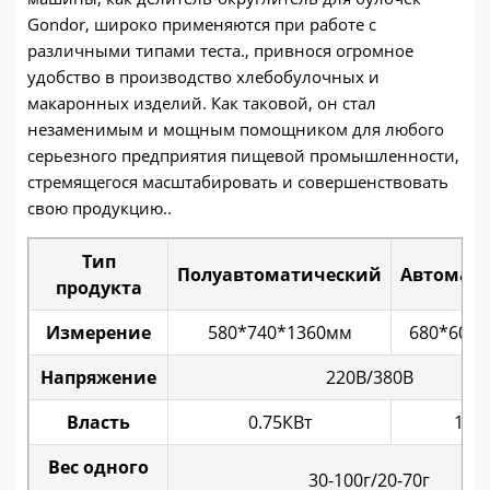
Gondor, широко применяются при работе с
различными типами теста., привнося огромное
удобство в производство хлебобулочных и
макаронных изделий. Как таковой, он стал
незаменимым и мощным помощником для любого
серьезного предприятия пищевой промышленности,
стремящегося масштабировать и совершенствовать
свою продукцию..
Тип
Полуавтоматический
Автомат
продукта
Измерение
580*740*1360мм
680*600
Напряжение
220В/380В
Власть
0.75КВт
1.5К
Вес одного
30-100г/20-70г