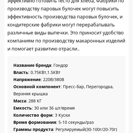
эффективно готовить тесто для хлеба, Фабрики по
производству паровых булочек могут повысить
эффективность производства паровых булочек, и
кондитерские фабрики могут перерабатывать
различные виды выпечки. Это приносит удобство
компаниям по производству макаронных изделий
и помогает развитию отрасли..
Название бренда
: Гондор
Власть
: 0.75КВт,1.5КВт
Напряжение
: 220В/380В
Основной компонент
: Пресс-бар, Перегородка,
Верхняя крышка
Масса
: 288 КГ
Емкость
: 30 или 36 шт/время
Количество форм
: 3 Куски
Время формования
: 5-10 секунды/раз
Граммы продукта
: Регулируемый(30-100г/20-70г)