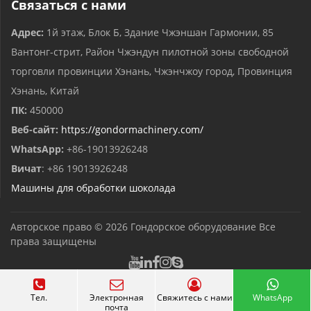
Связаться с нами
Адрес:
1й этаж, Блок Б, Здание Чжэншан Гармонии, 85
Вантонг-стрит, Район Чжэндун пилотной зоны свободной
торговли провинции Хэнань, Чжэнчжоу город, Провинция
Хэнань, Китай
ПК:
450000
Веб-сайт:
https://gondormachinery.com/
WhatsApp:
+86-19013926248
Вичат
: +86 19013926248
Машины для обработки шоколада
Авторское право © 2026
Гондорское оборудование
Все
права защищены
Тел.
Электронная
Свяжитесь с нами
WhatsApp
почта