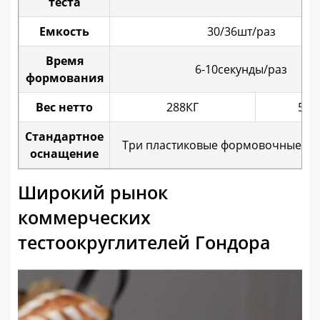
теста
Емкость
30/36шт/раз
Время
6-10секунды/раз
формования
Вес нетто
288КГ
570
Стандартное
Три пластиковые формовочные пл
оснащение
Широкий рынок
коммерческих
тестоокруглителей Гондора