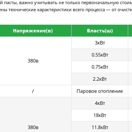
й пасты, важно учитывать не только первоначальную стоим
ены технические характеристики всего процесса — от очист
Напряжение
(
в
)
Власть
(
ш
)
3кВт
0.55кВт
380в
0.75кВт
2.2кВт
/
Паровое отопление
4кВт
18кВт
380в
11.8кВт