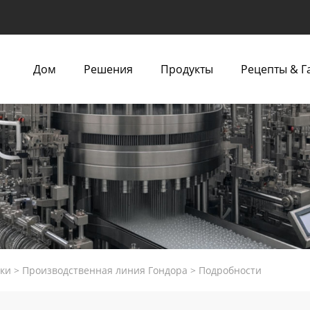
Дом
Решения
Продукты
Рецепты & Г
ки
>
Производственная линия Гондора
>
Подробности