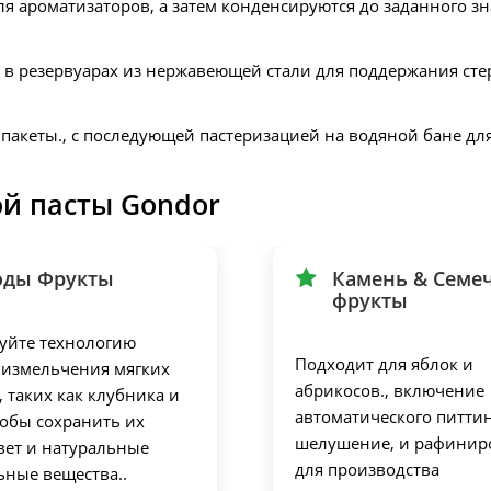
 ароматизаторов, а затем конденсируются до заданного зна
т в резервуарах из нержавеющей стали для поддержания сте
 пакеты., с последующей пастеризацией на водяной бане д
ой пасты Gondor
оды Фрукты
Камень & Семе
фрукты
уйте технологию
Подходит для яблок и
 измельчения мягких
абрикосов., включение
, таких как клубника и
автоматического питтин
тобы сохранить их
шелушение, и рафинир
вет и натуральные
для производства
ьные вещества..