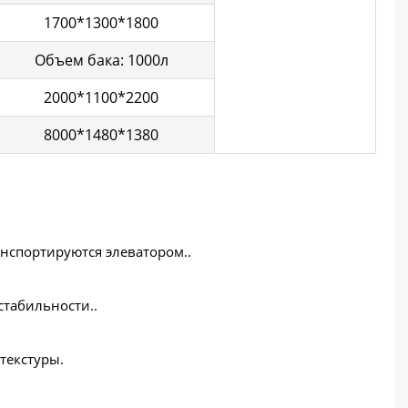
1700*1300*1800
Объем бака: 1000л
2000*1100*2200
8000*1480*1380
нспортируются элеватором..
стабильности..
текстуры.