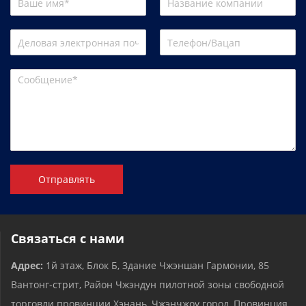
Отправлять
Связаться с нами
Адрес:
1й этаж, Блок Б, Здание Чжэншан Гармонии, 85
Вантонг-стрит, Район Чжэндун пилотной зоны свободной
торговли провинции Хэнань, Чжэнчжоу город, Провинция