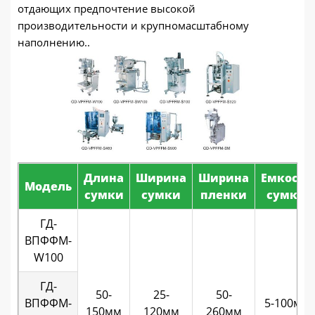
отдающих предпочтение высокой
производительности и крупномасштабному
наполнению..
Длина
Ширина
Ширина
Емкость
Модель
сумки
сумки
пленки
сумки
ГД-
ВПФФМ-
W100
ГД-
50-
25-
50-
ВПФФМ-
5-100мл
150мм
120мм
260мм