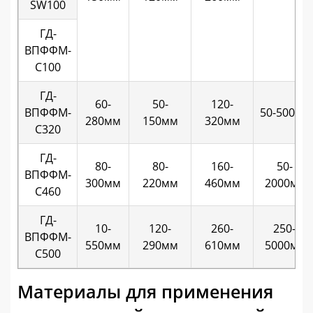
SW100
ГД-
ВПФФМ-
С100
ГД-
60-
50-
120-
ВПФФМ-
50-500мл
280мм
150мм
320мм
С320
ГД-
80-
80-
160-
50-
ВПФФМ-
300мм
220мм
460мм
2000мл
С460
ГД-
10-
120-
260-
250-
ВПФФМ-
550мм
290мм
610мм
5000мл
С500
Материалы для применения