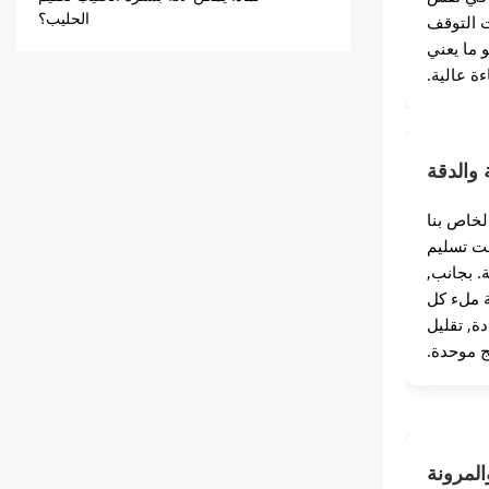
الحليب؟
ت التوقف
 ما يعني
ءة عالية.
سل
 والدقة
لخاص بنا
ت تسليم
ة. بجانب,
ة ملء كل
ة, تقليل
ج موحدة.
لمرونة