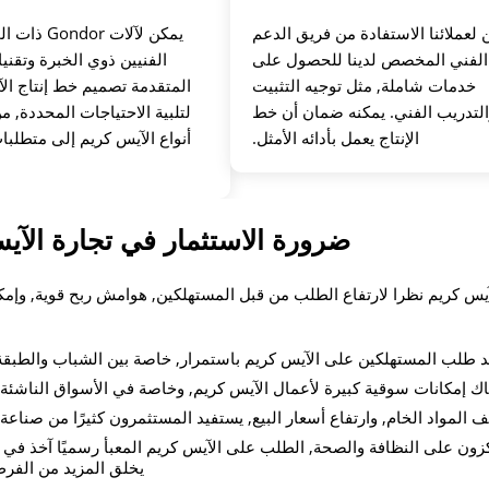
 لعملائنا الاستفادة من فريق الدعم
يمكن لآلات dor
الفني المخصص لدينا للحصول على
الفنيين ذوي الخبرة وتقنيا
خدمات شاملة, مثل توجيه التثبيت
المتقدمة تصميم خط إنتاج ال
التدريب الفني. يمكنه ضمان أن خط
لتلبية الاحتياجات المحددة, 
الإنتاج يعمل بأدائه الأمثل.
أنواع الآيس كريم إلى متطلب
ضرورة الاستثمار في تجارة الآي
آيس كريم نظرا لارتفاع الطلب من قبل المستهلكين, هوامش ربح قوية, وإم
تزايد طلب المستهلكين على الآيس كريم باستمرار, خاصة بين الشباب والطبق
اك إمكانات سوقية كبيرة لأعمال الآيس كريم, وخاصة في الأسواق الناشئة م
المواد الخام, وارتفاع أسعار البيع, يستفيد المستثمرون كثيرًا من صناعة 
زون على النظافة والصحة, الطلب على الآيس كريم المعبأ رسميًا آخذ في ال
يخلق المزيد من الفر