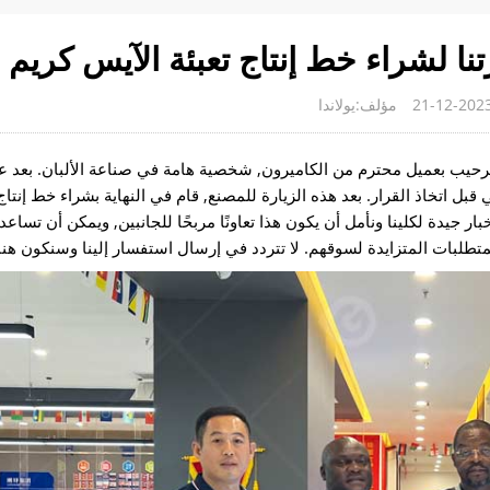
تنا لشراء خط إنتاج تعبئة الآيس كريم
مؤلف:يولاندا
مبر 2023, تشرفت شركة Gondor Machinery بالترحيب بعميل محترم من الكاميرون, شخصية هامة في صناعة الألبان
قبل اتخاذ القرار. بعد هذه الزيارة للمصنع, قام في النهاية بشراء خط إنتاج
عقد على الفور. هذه أخبار جيدة لكلينا ونأمل أن يكون هذا تعاونًا مربحًا للجانبين, ويمكن أن تس
المتطلبات المتزايدة لسوقهم. لا تتردد في إرسال استفسار إلينا وسنكون هن