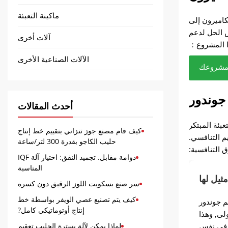
ماكينة التعبئة
كاميرون إلى
الحل لدعم
آلات أخرى
ذا المشروع：
الآلات الصناعية الأخرى
مشروعك
 جوندور
يس كريم
كاميرون
 جوندور
شكل أسرع.
جوندور
ن استفساره, لقد
خالط, آلة
ا اللقاء,
 هو أكثر
في الوقت
أحدث المقالات
لتنافسية.
ووظائف خط
لتفصيلية,
عميل لكرم
 أعماله.
المختلفة.
 للتسليم.
ريم الخاص
بئة المبتكر
كيف قام مصنع جوز تنزاني بتقييم خط إنتاج
ية الشراء.
م التنافسي.
حليب الكاجو بقدرة 300 لتر/ساعة
 التنافسية:
دوامة مقابل. تجميد النفق: اختيار آلة IQF
المناسبة
ثيل لها
سر صنع بسكويت اللوز الرقيق دون كسره
كيف يتم تصنيع عصي الويفر بواسطة خط
م جوندور
إنتاج أوتوماتيكي كامل?
ولى, وهذا
. في نفس
لماذا يمكن لآلة بسترة الحليب تعقيم