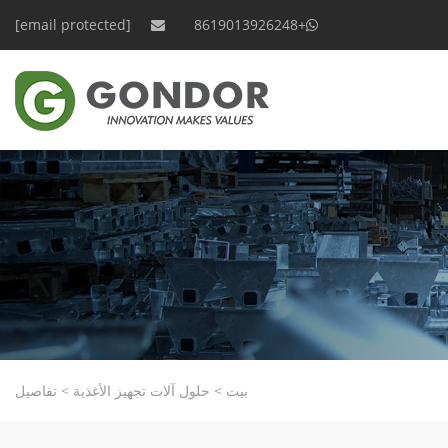
[email protected]
+8619013926248
بيت
>
حلول آلات تجهيز الأغذية
>
تفاصيل