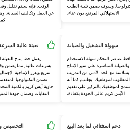
كنولوجيا. وسوف يضمن تلبية الطلب
الوقت, فإنه سيتم تقليل وق
الاستهلاكي المرتفع دون عناء.
عن العمل وتكاليف الصيانة, وهو
كفا
ير
سهولة التشغيل والصيانة
تعبئة عالية السرعة
فظ عناصر التحكم سهلة الاستخدام
يعمل خط إنتاج التعبئة ا
والصيانة المباشرة على سير الإنتاج
بسرعات عالية, مما يضمن وق
بسلاسة مع الحد الأدنى من التدريب
سريع ويعزز الإنتاجية الإجمالي
نتاج تعبئة الآيس كريم
المطلوب لموظفيك. بجانب, كما أنه
تضمن التكنولوجيا المتقدم
سمح لموظفيك بالتركيز على تقديم
حاوية آيس كريم بالكمية المحدد
الآيس كريم عالي الجودة بكفاءة.
النفايات وضمان جودة المنت
دعم استثنائي لما بعد البيع
التخصيص وا