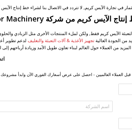
ار في تجارة الآيس كريم, لا تتردد في الاتصال بنا لشراء خط إنتاج الآيس ك
 الآيس كريم من شركة Gondor Machinery
 يمكن استخدام خط إنتاج الآيس كريم الموجود في آلات Gondor لتعبئة الآيس كريم فقط, ولكن لملء المنتجات الأخرى مثل الزباد
يد من الجودة العالية
تجهيز الأغذية & آلات التعبئة والتغليف
لدعم تطوير أعم
اتص
قبل العملاء العالميين - احصل على عرض أسعارك الفوري الآن وابدأ مشروعك