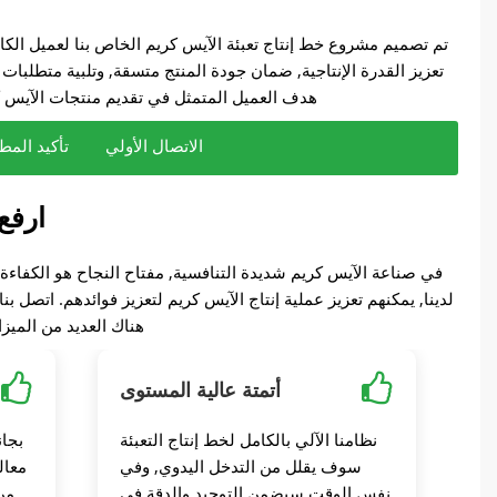
تم تصميم مشروع خط إنتاج تعبئة الآيس كريم الخاص بنا لعميل الكا
تعزيز القدرة الإنتاجية, ضمان جودة المنتج متسقة, وتلبية متطلبات ا
هدف العميل المتمثل في تقديم منتجات الآيس ك
الاتصال الأولي
تأكيد المط
موثوق به من قبل
ارفع
بعد التعرف على متطلبات هذا العميل الكاميروني, أوصينا بخط 
في العملية برمتها, استجاب فريق المشروع لدينا على الفور, ترت
في ديسمبر, من خلال الجهود المستمرة لفريق المبيعات والمهندس
بعد استلام الوديعة من العميل الكاميروني, قام مصنعنا بج
فهمنا مطلبه بت
الشيخوخة, الفريزر المستمر, وآلة التعبئة. ثم قمنا بتصميم 
لقد قدمنا ​​نظرة شاملة عن ميزات وفوائد خط إنتاج تعبئة الآي
من ذلك, كما قدمنا ​​رسائل دعوة للعملاء لترتيب الإقامة والوجبا
الإنتاج بأكمله. بعد ذلك, ق
ضيافتنا, الاحتراف, وقوة منشأة شركتنا. بعد الزيارة الناجحة, أ
في صناعة الآيس كريم شديدة التنافسية, مفتاح النجاح هو الكفاءة 
لدينا, يمكنهم تعزيز عملية إنتاج الآيس كريم لتعزيز فوائدهم. اتص
هناك العديد من الميزا
أتمتة عالية المستوى
نظامنا الآلي بالكامل لخط إنتاج التعبئة
بجان
سوف يقلل من التدخل اليدوي, وفي
معال
نفس الوقت سيضمن التوحيد والدقة في
من 