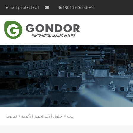
[email protected]
+8619013926248
بيت
>
حلول آلات تجهيز الأغذية
>
تفاصيل