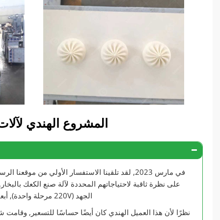
المشروع الهندي لآلات
في مارس 2023, لقد تلقينا الاستفسار الأولي من م
على نظرة ثاقبة لاحتياجاتهم المحددة لآلة صنع الكعك بالبخار.
الجهد (220V مرحلة واحدة), أبعاد العبوة الصغيرة, ومواصفات محددة للقالب لإنتاج الكعك المطلوب بوزن 15 جرامًا.
نظرًا لأن هذا العميل الهندي كان أيضًا حساسًا للتسعير, وقامت شركة Gondor Machinery بصياغة عرض تنافسي مع ضمان معايير الجودة ا