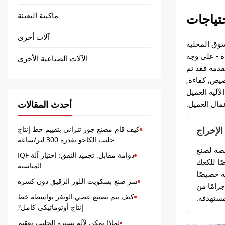
حتياجات
ماكينة التعبئة
آلات أخرى
سوق المحلية
ءة - على وجه
الآلات الصناعية الأخرى
قدمة فقد تم
ا في التخصيص, كفاءة,
آلية العميل
أحدث المقالات
مال العميل.
الإخراج
كيف قام مصنع جوز تنزاني بتقييم خط إنتاج
حليب الكاجو بقدرة 300 لتر/ساعة
صة لصنع
دوامة مقابل. تجميد النفق: اختيار آلة IQF
ا للكعك
المناسبة
ة خصيصًا
سر صنع بسكويت اللوز الرقيق دون كسره
بية الطلب المحلي على 15 جرامًا من
كيف يتم تصنيع عصي الويفر بواسطة خط
ستهدفة.
إنتاج أوتوماتيكي كامل?
لماذا يمكن لآلة بسترة الحليب تعقيم