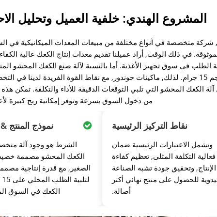
المشروع الهندي: خلفية العميل وتحليل الا
د, شركة متخصصة في أنواع مختلفة من مبيعات المعدات الميكانيكية في ال
لموثوقة. في ذلك الوقت, أراد عميلنا تقديم معدات إنتاج الكعك عالية الكفا
 الطلب في سوق تجهيز الأغذية. أما بالنسبة لآلة صنع الكعك المحشو المت
تصميمها لمساعدة الشركات المحلية على إنتاج خبز محشو بحجم 15 جرام. لذلك, ماكينات جوندور, مع نقاط القوة الفريدة لدين
الكعك المحشو التي تلبي التوقعات الدقيقة للأداء والتكلفة. تمكن هذه ال
من دخول السوق بسرعة وتوفر إمكانية ربح كبيرة لأع
نقاط التركيز الرئيسية
نموذج المنتج & 
وتشمل الاعتبارات الرئيسية ضمان
الشرط هو وجود آلة متخص
فعالية التكلفة المثلى, تعظيم كفاءة
الكعك المحشو مصممة خصيصً
الإنتاج, وتحقيق جودة تشبه الصناعة
الصغير, مع قدرة إنتاجية مصمم
يدوية للحصول على منتج نهائي أكثر
لتل
أصالة.
الكعك في السوق الم