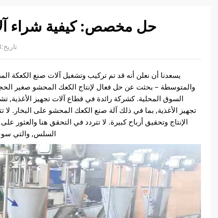
حل مخصص: كيفية شراء آلا
تاريخ:2023-10-28
يسعدنا أن نعلن أنه قد تم تركيب وتشغيل آلات صنع الكعكة ال
السوق المحلية. كشركة رائدة في قطاع آلات تجهيز الأغذية, تش
تجهيز الأغذية, بما في ذلك آلة صنع الكعك المحشو على البخار. ل
الإنتاج وتحقيق أرباح كبيرة. لا تتردد في التحقق هنا والعثور 
السلس, والتي سوف 