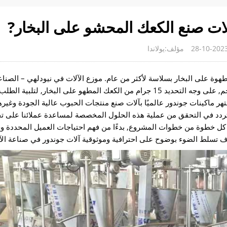
ت صنع الكعك المحشو على البخار?
مؤلف:يولاندا
مطهوة على البخار بسلاسة لأكثر من عام. موزع الآلات في نيودلهي – الصنا
والمتوسطة – بحثت عن حل فعال لإنتاج الكعك المحشو صغير الحجم, على وجه التحديد 15 جرام من الكعك المطهو ​​على البخ
تهر ماكينات جوندور عالميًا بآلات صنع منتجات الحبوب عالية الجودة وغير
ا تتردد في التحقق من عملية هذه الحلول المخصصة لمساعدة عملائنا على 
على كل خطوة من خطوات المشروع, بدءًا من فهم احتياجات العميل المحددة و
تسلط الضوء بوضوح على احترافية وموثوقية آلات جوندور في صناعة الآلا