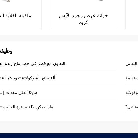
خزانة عرض مجمد الآيس
ماكينة القلاية ال
كريم
وظيفة
النهائي
التعاون مع قطر في خط إنتاج زبدة ال
ستدامة
آلة صنع الشوكولاتة تقود عملية ت
كولاتة
س&أ على معدات إنتاج
صناعي?
لماذا يمكن لآلة بسترة الحليب ت