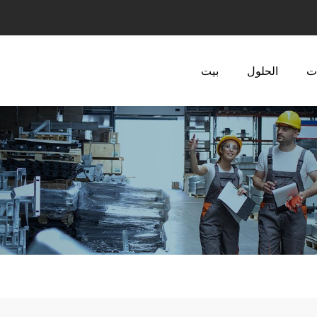
ت
الحلول
بيت