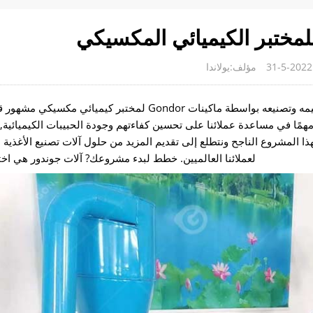
لمختبر الكيميائي المكسيكي
مؤلف:يولاندا
أخبار جيدة! يسعدنا أن نعلن أن خط إنتاج الكريات الذي تم تصميمه وتصنيعه بواسطة ماكينات Gondor لمختب
مهمًا في مساعدة عملائنا على تحسين كفاءتهم وجودة الحبيبات الكيميائية, 
هذا المشروع الناجح ونتطلع إلى تقديم المزيد من حلول آلات تصنيع الأغذية 
لعملائنا العالميين. خطط لبدء مشروعك? آلات جوندور هي اختي