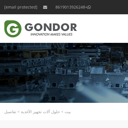
[email protected]
+8619013926248
بيت
>
حلول آلات تجهيز الأغذية
>
تفاصيل