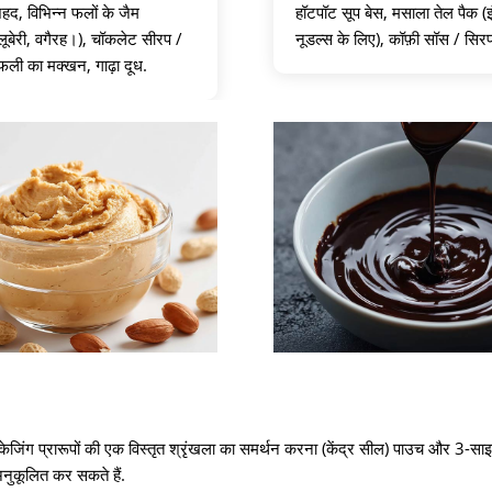
हद, विभिन्न फलों के जैम
हॉटपॉट सूप बेस, मसाला तेल पैक (इं
 ब्लूबेरी, वगैरह।), चॉकलेट सीरप /
नूडल्स के लिए), कॉफ़ी सॉस / सिर
ूंगफली का मक्खन, गाढ़ा दूध.
ैकेजिंग प्रारूपों की एक विस्तृत श्रृंखला का समर्थन करना (केंद्र सील) पाउच और 3-स
अनुकूलित कर सकते हैं.