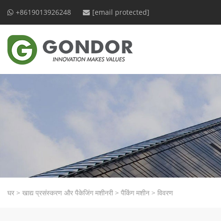
+8619013926248
[email protected]
घर
>
खाद्य प्रसंस्करण और पैकेजिंग मशीनरी
>
पैकिंग मशीन
>
विवरण