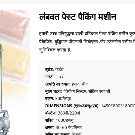
लंबवत पेस्ट पैकिंग मशीन
हमारी उच्च परिशुद्धता वाली वर्टिकल पेस्ट पैकिंग मशीन 
पैकेजिंग. बुद्धिमान पीएलसी नियंत्रण और स्टेनलेस स्टील
सुनिश्चित करता है.
ब्रांड:
गोंडोर
गारंटी:
1 वर्ष
उत्पत्ति का स्थान:
हेनान, चीन
मुख्य घटक:
पैकेजिंग सिस्टम, सीलिंग प्रणाली
वज़न:
300किग्रा
DIMENSIONS (एल×डब्ल्यू×एच):
1450*800*1800मि
वोल्टेज:
380वी/220वी
शक्ति:
1600डब्ल्यू
क्षमता:
30-60 बैग/मिनट
शक्ति का प्रकार:
बिजली