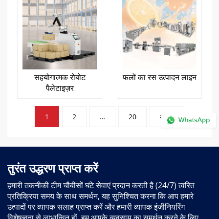
सहयोगात्मक रोबोट
फलों का रस उत्पादन लाइन
पैलेटाइज़र
पोस्ट
1
2
…
20
अगला
पेजिनेशन
तुरंत उद्धरण प्राप्त करें
हमारी तकनीकी टीम चौबीसों घंटे सेवाएं प्रदान करती है (24/7) त्वरित
प्रतिक्रिया समय के साथ समर्थन, यह सुनिश्चित करना कि आप हमारे
उत्पादों पर व्यापक सलाह प्राप्त करें और हमारी व्यापक इंजीनियरिंग
विशेषज्ञता से लाभान्वित हों. हम आपके व्यवसाय का समर्थन करने के लिए