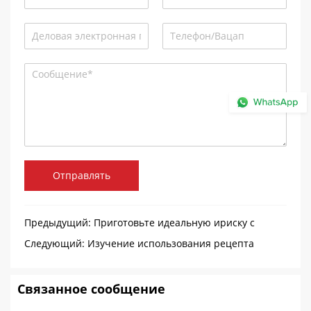
Отправлять
Предыдущий:
Приготовьте идеальную ириску с
помощью машины для съема конфет — пошаговое
Следующий:
Изучение использования рецепта
руководство
леденцов из твердых леденцов
Связанное сообщение