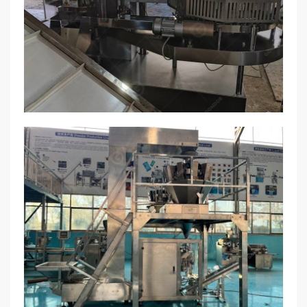
Обучение
: Наши специалисты
предлагают практическое обучение,
чтобы ваша команда знала, как
правильно управлять машиной..
Техническая поддержка
: Наша
служба поддержки готова устранить
любые проблемы и предложить
рекомендации, когда это необходимо..
Услуги по техническому
обслуживанию
: Мы предлагаем
регулярное техническое обслуживание,
чтобы ваша машина работала
бесперебойно..