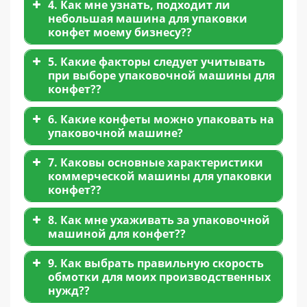
4. Как мне узнать, подходит ли
небольшая машина для упаковки
конфет моему бизнесу??
5. Какие факторы следует учитывать
при выборе упаковочной машины для
конфет??
6. Какие конфеты можно упаковать на
упаковочной машине?
Объем производства
: Если вы
7. Каковы основные характеристики
работаете с меньшим объемом,
коммерческой машины для упаковки
небольшой машины для упаковки
конфет??
конфет может быть достаточно. Для
Мягкие конфеты, например, ириска,
больших объемов, коммерческая
мармеладки, и карамельки.
8. Как мне ухаживать за упаковочной
машина для упаковки конфет будет
машиной для конфет??
Твердые конфеты, как мятные конфеты,
более подходящей.
леденцы, и твердая карамель.
Тип упаковки
: Убедитесь, что машина
9. Как выбрать правильную скорость
Конфеты в шоколадной глазури,
способна работать с предпочитаемым
обмотки для моих производственных
требующие деликатного обращения в
вами стилем упаковки. – будь то флоу-
нужд??
процессе упаковки.
Высокоскоростная упаковка
:
пленка, твист-обертка, или любой
Возможность упаковки больших