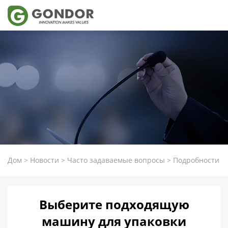
Дом
>
Новости
>
Часто задаваемые вопросы
>
Подробности
Выберите подходящую
машину для упаковки