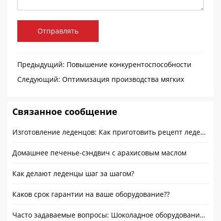
Отправлять
Предыдущий:
Повышение конкурентоспособности
бренда с помощью оборудования для производства
Следующий:
Оптимизация производства мягких
жевательных конфет премиум-класса
конфет: Повышение эффективности, Качество, и
упаковка
Связанное сообщение
Изготовление леденцов: Как приготовить рецепт леденцов без кукурузного сиропа
Домашнее печенье-сэндвич с арахисовым маслом
Как делают леденцы шаг за шагом?
Каков срок гарантии на ваше оборудование??
Часто задаваемые вопросы: Шоколадное оборудование и производственный процесс