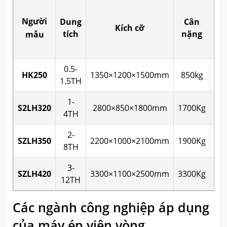
Người
Dung
Cân
K
Kích cỡ
tích
nặng
mẫu
0.5-
HK250
1350×1200×1500mm
850kg
14
1.5TH
1-
S2LH320
2800×850×1800mm
1700Kg
29
4TH
2-
SZLH350
2200×1000×2100mm
1900Kg
23
8TH
3-
SZLH420
3300×1100×2500mm
3300Kg
34
12TH
Các ngành công nghiệp áp dụng
của máy ép viên vòng