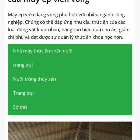
Máy ép viên dạng vòng phù hợp với nhiều ngành công
nghiệp. Chúng có thể đáp ứng nhu cầu thức ăn của các
loài động vật khác nhau, nâng cao hiệu quả cho ăn, giảm
chi phí, và đạt được sự quản lý thức ăn khoa học hơn.
Nhà máy thức ăn chăn nuôi
trang trại
Nuôi trồng thủy sản
Trang trại
Sở thú
Sản xuất thức ăn viên chất lượng cao để nâng cao
Tạo thức ăn của bạn để cải thiện hiệu quả chăn nuôi
Sản xuất thức ăn viên nổi hoặc chìm mật độ cao để
Áp dụng cho chế biến thức ăn cho động vật nhai lại
Cung cấp thức ăn viên cân bằng đáp ứng nhu cầu
khả năng cạnh tranh trên thị trường.
và tiết kiệm chi phí thức ăn.
cải thiện việc sử dụng thức ăn.
như gia súc, con cừu, và ngựa để thúc đẩy tăng
dinh dưỡng của nhiều loại động vật hoang dã.
trưởng khỏe mạnh.