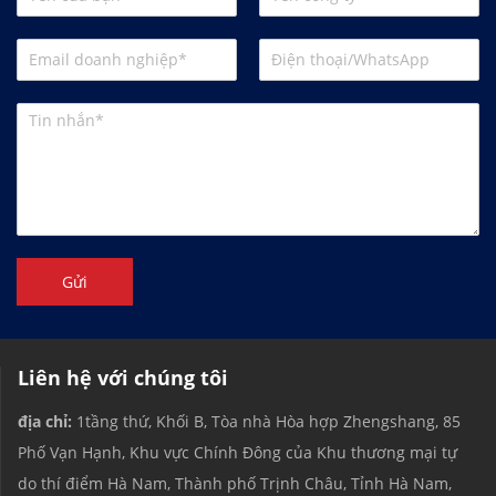
Gửi
Liên hệ với chúng tôi
địa chỉ:
1tầng thứ, Khối B, Tòa nhà Hòa hợp Zhengshang, 85
Phố Vạn Hạnh, Khu vực Chính Đông của Khu thương mại tự
do thí điểm Hà Nam, Thành phố Trịnh Châu, Tỉnh Hà Nam,