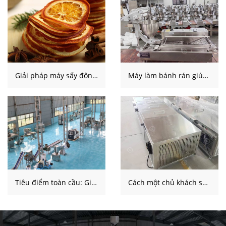
Giải pháp máy sấy đông lạnh cho nhà sản xuất trái cây Algeria
Máy làm bánh rán giúp tiệm bánh Đức tăng gấp đôi năng lực sản xuất
Cách một chủ khách sạn Ấn Độ đánh giá máy làm đá viên trong suốt cho doanh nghiệp làm đá thủ công thương mại
Tiêu điểm toàn cầu: Giúp đỡ một khách hàng Hàn Quốc đạt được một 300% Bước nhảy vọt về năng lực sản xuất