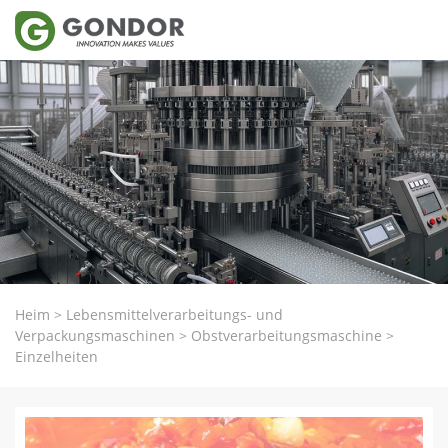
Heim
>
Lebensmittelverarbeitungs- und
Verpackungsmaschinen
>
Obstverarbeitungsmaschine
>
Einzelheiten