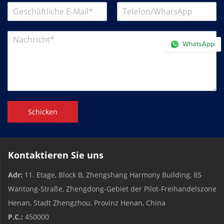
Schicken
Kontaktieren Sie uns
Adr:
11. Etage, Block B, Zhengshang Harmony Building, 85
Wantong-Straße, Zhengdong-Gebiet der Pilot-Freihandelszone
Henan, Stadt Zhengzhou, Provinz Henan, China
P.C.:
450000