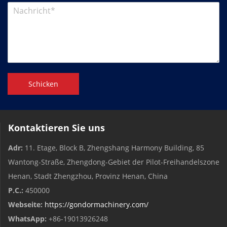
Schicken
Kontaktieren Sie uns
Adr:
11. Etage, Block B, Zhengshang Harmony Building, 85
Wantong-Straße, Zhengdong-Gebiet der Pilot-Freihandelszone
Henan, Stadt Zhengzhou, Provinz Henan, China
P.C.:
450000
Webseite:
https://gondormachinery.com/
WhatsApp:
+86-19013926248