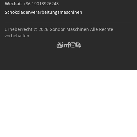
Wechat
: +86 19013926248
Schokoladenverarbeitungsmaschinen
Urheberrecht © 2026
Gondor-Maschinen
Alle Rechte
vorbehalten