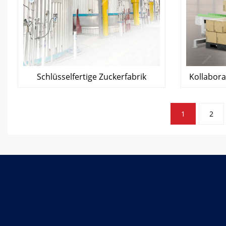
Schlüsselfertige Zuckerfabrik
Kollabora
Paginierung
1
2
der
Beiträge