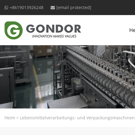
+8619013926248
[email protected]
H
Heim
>
Lebensmittelverarbeitungs- und Verpackungsmaschinen