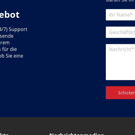
gebot
4/7) Support
ssende
erem
für die
b Sie eine
Schicke