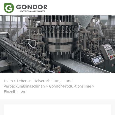
Heim
>
Lebensmittelverarbeitungs- und
Verpackungsmaschinen
>
Gondor-Produktionslinie
>
Einzelheiten