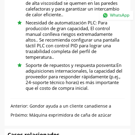
de alta viscosidad se quemen en las paredes
calefactoras y para garantizar un intercambio
de calor eficiente..
Necesidad de automatización PLC: Para
producción de gran capacidad, El control
manual conlleva riesgos extremadamente
altos.. Se recomienda configurar una pantalla
táctil PLC con control PID para lograr una
trazabilidad completa del perfil de
temperatura..
Soporte de repuestos y respuesta posventa:En
adquisiciones internacionales, la capacidad del
proveedor para responder rápidamente (p.ej.,
24-soporte técnico horas) es más importante
que el costo de compra inicial.
Anterior:
Gondor ayuda a un cliente canadiense a
establecer una línea de procesamiento de carne
Próximo:
Máquina exprimidora de caña de azúcar
personalizada entregada a una plantación de Canadá
Casos relacionados