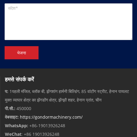
भेजना
हमसे संपर्क करें
प:
1पहली मंजिल, ब्लॉक बी, झेंगशांग हार्मनी बिल्डिंग, 85 वांटोंग स्ट्रीट, हेनान पायलट
मुक्त व्यापार क्षेत्र का झेंगडोंग क्षेत्र, झेंग्झौ शहर, हेनान प्रांत, चीन
पी.सी.:
450000
वेबसाइट:
https://gondormachinery.com/
WhatsApp:
+86-19013926248
WeChat
: +86 19013926248