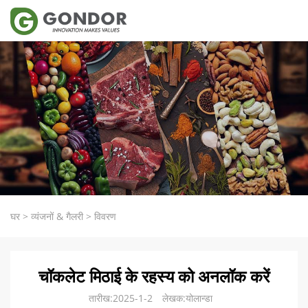
घर
>
व्यंजनों & गैलरी
>
विवरण
चॉकलेट मिठाई के रहस्य को अनलॉक करें
तारीख:2025-1-2
लेखक:योलान्डा