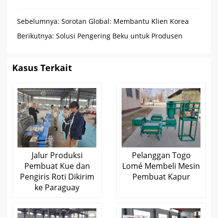
Sebelumnya:
Sorotan Global: Membantu Klien Korea
Selatan Mencapai a 300% Lompatan Kapasitas Produksi
Berikutnya:
Solusi Pengering Beku untuk Produsen
Buah Aljazair
Kasus Terkait
Jalur Produksi
Pelanggan Togo
Pembuat Kue dan
Lomé Membeli Mesin
Pengiris Roti Dikirim
Pembuat Kapur
ke Paraguay