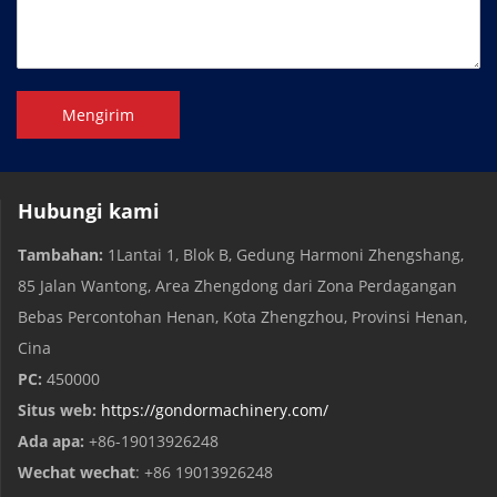
Mengirim
Hubungi kami
Tambahan:
1Lantai 1, Blok B, Gedung Harmoni Zhengshang,
85 Jalan Wantong, Area Zhengdong dari Zona Perdagangan
Bebas Percontohan Henan, Kota Zhengzhou, Provinsi Henan,
Cina
PC:
450000
Situs web:
https://gondormachinery.com/
Ada apa:
+86-19013926248
Wechat wechat
: +86 19013926248