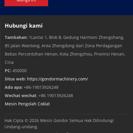
Hubungi kami
Tambahan:
1Lantai 1, Blok B, Gedung Harmoni Zhengshang,
85 Jalan Wantong, Area Zhengdong dari Zona Perdagangan
Bebas Percontohan Henan, Kota Zhengzhou, Provinsi Henan,
Cina
PC:
450000
Situs web:
https://gondormachinery.com/
Ada apa:
+86-19013926248
Wechat wechat
: +86 19013926248
Mesin Pengolah Coklat
Hak Cipta © 2026
Mesin Gondor
Semua Hak Dilindungi
Undang-undang