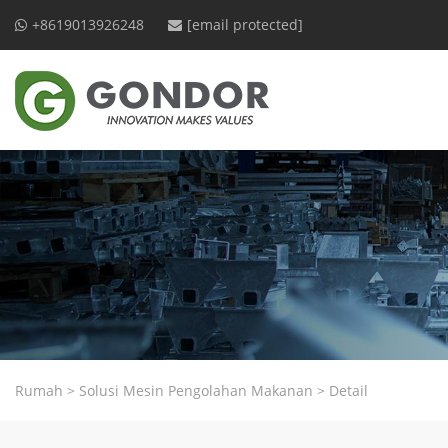
+8619013926248
[email protected]
Rumah
>
Solusi Mesin Pengolahan Makanan
>
Detail