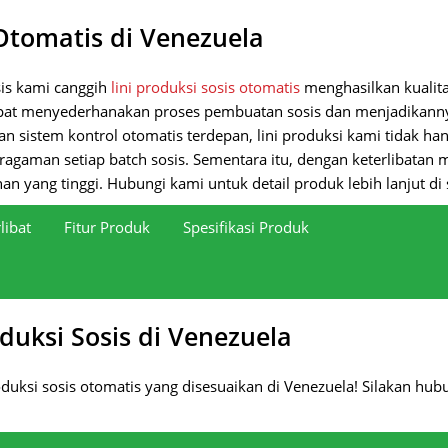
 Otomatis di Venezuela
is kami canggih
lini produksi sosis otomatis
menghasilkan kualita
 dapat menyederhanakan proses pembuatan sosis dan menjadikanny
gan sistem kontrol otomatis terdepan, lini produksi kami tidak ha
ragaman setiap batch sosis. Sementara itu, dengan keterlibatan 
 yang tinggi. Hubungi kami untuk detail produk lebih lanjut di s
libat
Fitur Produk
Spesifikasi Produk
rga instan sekarang dan mulai proyek Anda lebih cepat.
duksi Sosis di Venezuela
oduksi sosis otomatis yang disesuaikan di Venezuela! Silakan hub