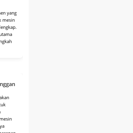
nen yang
k mesin
lengkap.
 utama
angkah
.
anggan
 akan
tuk
a
mesin
ya
harapan