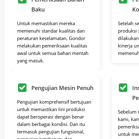
Baku
K
Untuk memastikan mereka
Setelah s
memenuhi standar kualitas dan
produksi 
peraturan keselamatan, Gondor
dilakukan
Proses Pengolahan Lini Produksi Sosis Otomatis
melakukan pemeriksaan kualitas
kinerja 
awal untuk semua bahan mentah
memenuhi 
yang masuk.
Pengujian Mesin Penuh
In
Pe
Pengujian komprehensif bertujuan
untuk memastikan lini produksi
Sebelum 
dapat beroperasi dengan benar
kami, ka
dalam berbagai kondisi. Dan itu
pemeriks
termasuk pengujian fungsional,
untuk me
pengujian ketahanan, dan