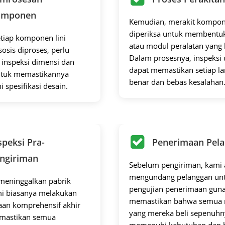
omponen
Kemudian, merakit kompo
diperiksa untuk membentu
etiap komponen lini
atau modul peralatan yang 
sosis diproses, perlu
Dalam prosesnya, inspeksi
 inspeksi dimensi dan
dapat memastikan setiap l
untuk memastikannya
benar dan bebas kesalahan
spesifikasi desain.
speksi Pra-
Penerimaan Pel
ngiriman
Sebelum pengiriman, kami
mengundang pelanggan un
meninggalkan pabrik
pengujian penerimaan gun
mi biasanya melakukan
memastikan bahwa semua 
aan komprehensif akhir
yang mereka beli sepenuhn
mastikan semua
memenuhi kebutuhan dan 