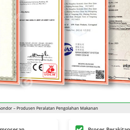
 Gondor – Produsen Peralatan Pengolahan Makanan
roduksi Sosis Otomatis ke Venezuela
mrosesan
Proses Perakita