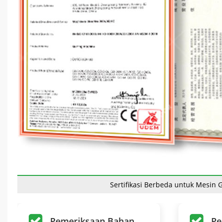
Sertifikasi Berbeda untuk Mesin
Pengiriman Lini P
Pemeriksaan Bahan
Pe