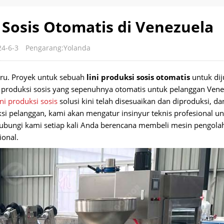
 Sosis Otomatis di Venezuela
24-6-3
Pengarang:Yolanda
aru. Proyek untuk sebuah
lini produksi sosis otomatis
untuk dij
i produksi sosis yang sepenuhnya otomatis untuk pelanggan Vene
ini produksi sosis
solusi kini telah disesuaikan dan diproduksi, da
ksi pelanggan, kami akan mengatur insinyur teknis profesional u
hubungi kami setiap kali Anda berencana membeli mesin pengol
ional.