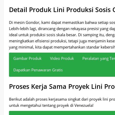
Detail Produk Lini Produksi Sosis
Di mesin Gondor, kami dapat memastikan bahwa setiap sos
Lebih-lebih lagi, dirancang dengan rekayasa presisi yang
ideal untuk produksi sosis skala besar. Di samping itu, den
meningkatkan efisiensi produksi, tetapi juga menjamin kese
yang minimal, kita dapat mempertahankan standar kebersihan
Gambar Produk
Video Produk
Peralatan yang Ter
Dapatkan Penawaran Gratis
Dipercaya oleh pelanggan global — dapatkan penawaran ha
Penggiling daging
Badan baja tahan karat SUS304
Jumlah Mesin Lini Total
: 7 set
Proses Kerja Sama Proyek Lini Pro
Pemotong mangkuk daging
Pengisian dan Penautan Otomatis
Bahan
: Baja Tahan Karat SUS304
Mixer pencacah daging
Pengaturan Kecepatan yang Dapat Disesuaikan
Komponen Inti
: PLC, Bantalan, Motor, Gigi
Berikut adalah proses kerjasama singkat dari proyek lini pr
Mesin pengisi sosis
Pencampuran dan Penggilingan Terintegrasi
Tingkat Otomatisasi
: Sepenuhnya Otomatis
untuk mengetahui tentang proyek di Venezuela!
Mesin pengikat sosis
Kontrol Porsi Yang Tepat
Sumber Daya
: Hidrolik/Listrik
Oven Perokok
Desain yang Mudah Dibersihkan