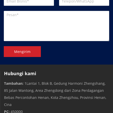
Mengirim
Hubungi kami
Tambahan:
1Lantai 1, Blok B, Gedung Harmoni Zhengshang,
85 Jalan Wantong, Area Zhengdong dari Zona Perdagangan
Bebas Percontohan Henan, Kota Zhengzhou, Provinsi Henan,
Cina
PC:
450000