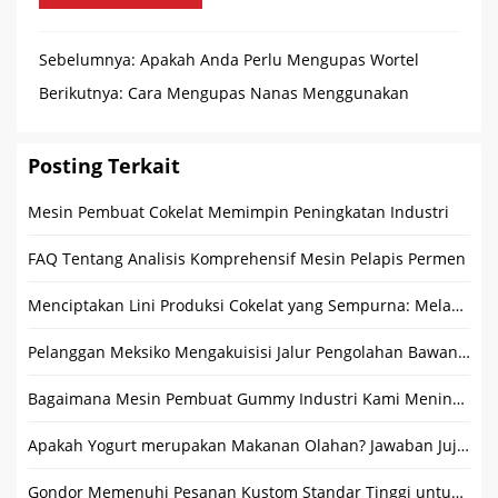
Sebelumnya:
Apakah Anda Perlu Mengupas Wortel
dengan Mesin Pengupas Wortel Khusus
Berikutnya:
Cara Mengupas Nanas Menggunakan
Pengupas Nanas?
Posting Terkait
Mesin Pembuat Cokelat Memimpin Peningkatan Industri
FAQ Tentang Analisis Komprehensif Mesin Pelapis Permen
Menciptakan Lini Produksi Cokelat yang Sempurna: Melanger Coklat, Mesin Tempering dan Enrober
Pelanggan Meksiko Mengakuisisi Jalur Pengolahan Bawang Putih Gondor: Tanda Kolaborasi yang Sukses
Bagaimana Mesin Pembuat Gummy Industri Kami Meningkatkan Produksi Permen?
Apakah Yogurt merupakan Makanan Olahan? Jawaban Jujur
Gondor Memenuhi Pesanan Kustom Standar Tinggi untuk Klien Kanada