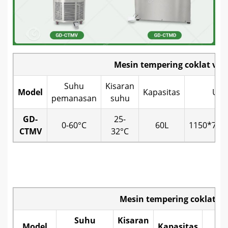
Mesin tempering coklat vert
Suhu
Kisaran
Model
Kapasitas
Uku
pemanasan
suhu
GD-
25-
0-60°C
60L
1150*70
CTMV
32°C
Mesin tempering coklat d
Suhu
Kisaran
Model
Kapasitas