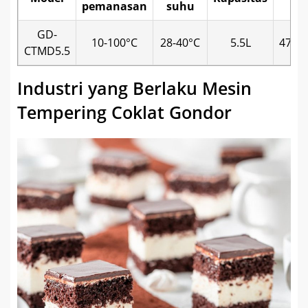
pemanasan
suhu
GD-
10-100°C
28-40°C
5.5L
476*
CTMD5.5
Industri yang Berlaku Mesin
Tempering Coklat Gondor