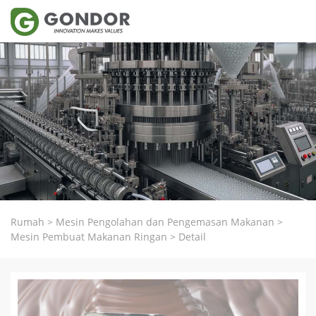
Rumah
>
Mesin Pengolahan dan Pengemasan Makanan
>
Mesin Pembuat Makanan Ringan
>
Detail