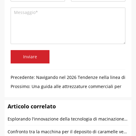
Inviare
Precedente:
Navigando nel 2026 Tendenze nella linea di
produzione automatica di salsicce
Prossimo:
Una guida alle attrezzature commerciali per
le salsicce
Articolo correlato
Esplorando l'innovazione della tecnologia di macinazione del cioccolato: Lo sviluppo futuro dei macinacaffè
Confronto tra la macchina per il deposito di caramelle verticale e da tavolo