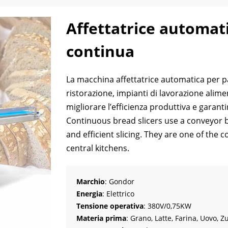
Affettatrice automat
continua
La macchina affettatrice automatica per pan
ristorazione, impianti di lavorazione alim
migliorare l’efficienza produttiva e garantir
Continuous bread slicers use a conveyor b
and efficient slicing
.
They are one of the c
central kitchens
.
Marchio
: Gondor
Energia
: Elettrico
Tensione operativa
: 380V/0,75KW
Materia prima
: Grano, Latte, Farina, Uovo, 