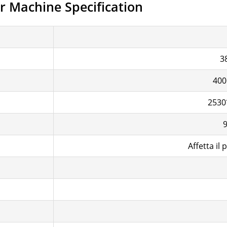
r Machine Specification
3
40
253
Affetta i