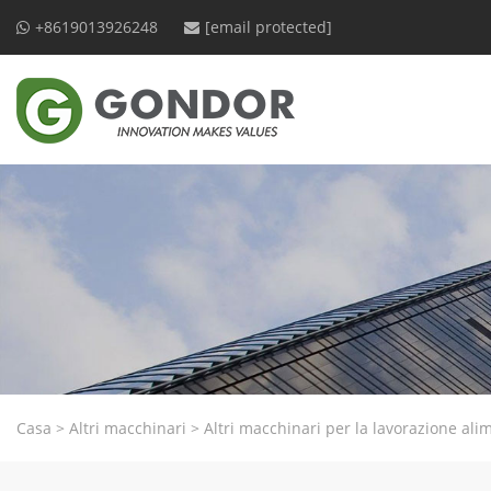
+8619013926248
[email protected]
Casa
>
Altri macchinari
>
Altri macchinari per la lavorazione ali