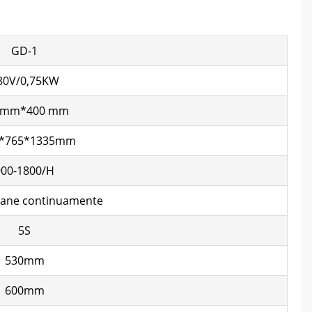
GD-1
80V/0,75KW
0mm*400 mm
0*765*1335mm
900-1800/H
l pane continuamente
5S
530mm
600mm