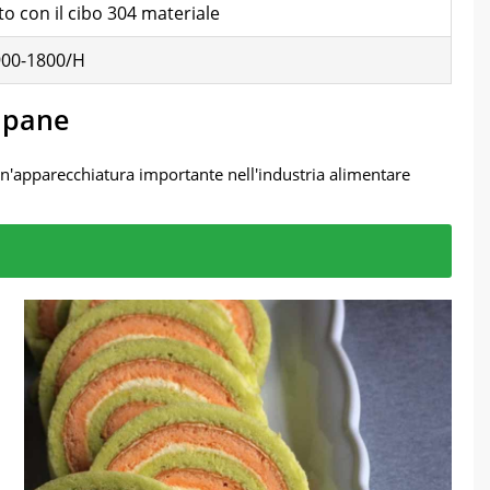
to con il cibo 304 materiale
900-1800/H
r pane
 un'apparecchiatura importante nell'industria alimentare
ze di un vasto numero di clienti.
del prodotto.