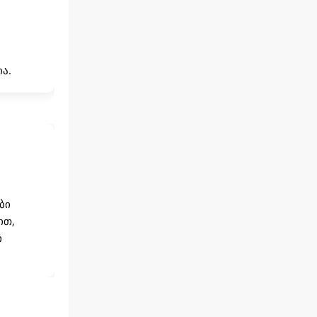
ა.
ბი
ით,
ი