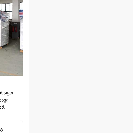
ინერის
ელი
სწრაფო
ნავი
ომ,
ა