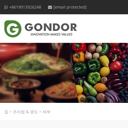
+8619013926248
[email protected]
집
>
조리법 & 갱도
>
세부