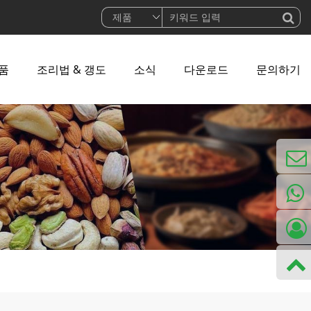
품
조리법 & 갱도
소식
다운로드
문의하기