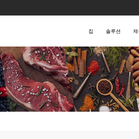
집
솔루션
제