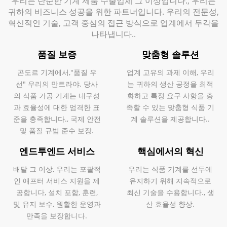
우리는 단순한 기계 제품 수출업체 그 이상입니다.; 우리는
귀하의 비즈니스 성공을 위한 파트너입니다. 우리의 전문성,
혁신적인 기술, 고객 중심의 접근 방식으로 업계에서 두각을
나타냅니다..
품질 보증
맞춤형 솔루션
곤도르 기계에서,"품질 우
업계 고유의 과제 이해, 우리
선" 우리의 만트라야. 당사
는 귀하의 생산 공정을 최적
의 식품 가공 기계는 내구성
화하고 특정 요구 사항을 충
과 효율성에 대한 엄격한 표
족할 수 있는 맞춤형 식품 기
준을 충족합니다., 국제 안전
계 솔루션을 제공합니다..
및 품질 규범 준수 보장.
엔드투엔드 서비스
핵심에서의 혁신
배달 그 이상, 우리는 포괄적
우리는 식품 기계를 선두에
인 애프터 서비스 지원을 제
유지하기 위해 지속적으로
공합니다, 설치 포함, 훈련,
최신 기술을 수용합니다., 생
및 유지 보수, 원활한 운영과
산 효율성 향상.
만족을 보장합니다.