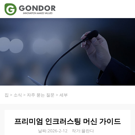
집
>
소식
>
자주 묻는 질문
>
세부
프리미엄 인크러스팅 머신 가이드
날짜:2026-2-12
작가:욜란다