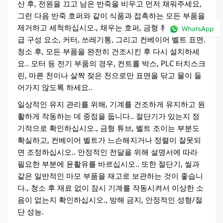
산 후, 전원을 끄고 남은 반죽을 비우고 먼저 채워주세요,
그런 다음 반죽 호퍼와 같이 식품과 접촉하는 모든 부품을
제거하고 세척하십시오., 채우는 호퍼, 금형 튜브/노즐, 공
급 구성 요소, 커터, 쓰레기통, 그리고 컨베이어 벨트 표면.
청소 후, 모든 부품을 완전히 건조시킨 후 다시 설치하세
요.. 모터 등 전기 부품의 경우, 컨트롤 박스, PLC 터치스크
린, 마른 천이나 살짝 젖은 천으로만 표면을 닦고 물이 들
어가지 않도록 하세요..
일상적인 유지 관리를 위해, 기계를 건조하게 유지하고 원
활하게 작동하는 데 중점을 둡니다.. 절단기가 있는지 정
기적으로 확인하십시오., 금형 튜브, 벨트 조이는 부분도
확실하고, 컨베이어 벨트가 느슨해지거나 정렬이 잘못되
면 조정하십시오.. 안정적인 전달을 위해 설명서에 따라
필요한 부분에 윤활유를 바르십시오.. 또한 절단기, 씰과
같은 일반적인 마모 부품을 재고로 보관하는 것이 좋습니
다., 청소 후 재료 없이 잠시 기계를 작동시켜서 이상한 소
음이 없는지 확인하십시오., 방해 금지, 안정적인 성형/절
단 성능.