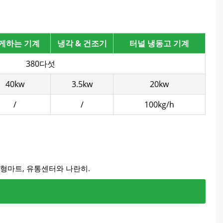
게하는 기계
냉각 & 건조기
터널 냉동고 기계
380다섯
40kw
3.5kw
20kw
/
/
100kg/h
대형마트, 유통센터와 나란히.
과 일관된 품질 촉진.
 보장, 생산 능력 및 수율 개선.
안정적인 품질 보장.
안정적인 공급과 선반 신선도를 보장합니다..
사항에 적응, 손실 감소.