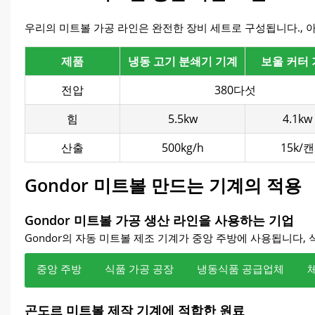
우리의 미트볼 가공 라인은 완전한 장비 세트로 구성됩니다., 아
제품
냉동 고기 분쇄기 기계
보울 커터
전압
380다섯
힘
5.5kw
4.1kw
산출
500kg/h
15k/캔
Gondor 미트볼 만드는 기계의 적용
Gondor 미트볼 가공 생산 라인을 사용하는 기업
Gondor의 자동 미트볼 제조 기계가 중앙 주방에 사용됩니다, 
중앙 주방
식품 가공 공장
냉동식품 공급업체
중앙 주방의 대량 사전 제작 요구 사항에 적응, 표준화된 미
식품 가공 공장의 대규모 생산 요구 사항을 충족합니다., 프로
냉동 식품 가공 요구 사항에 적응, 신속한 신선도 확보를 위
체인 레스토랑을 위한 표준화된 미트볼 솔루션 제공, 제품의 
라인은 필요에 따라 생산 능력과 포장 사양을 조정할 수 있습
생산라인에서 생산되는 표준화된 미트볼은 보관과 운반이 용이합
곤도르 미트볼 제작 기계에 적합한 원료