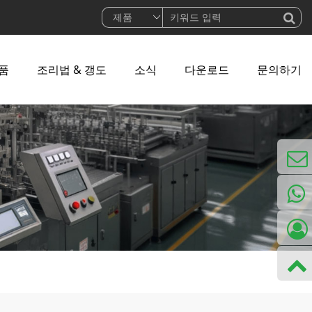
품
조리법 & 갱도
소식
다운로드
문의하기