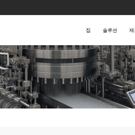
집
솔루션
제