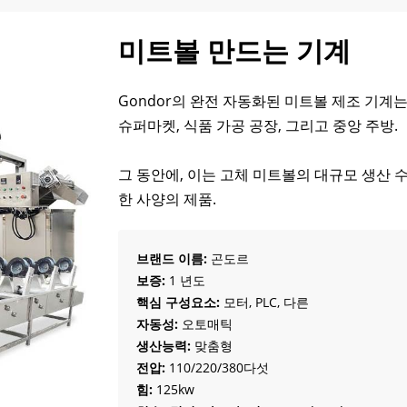
미트볼 만드는 기계
Gondor의 완전 자동화된 미트볼 제조 기계
슈퍼마켓, 식품 가공 공장, 그리고 중앙 주방.
그 동안에, 이는 고체 미트볼의 대규모 생산 
한 사양의 제품.
브랜드 이름:
곤도르
보증:
1 년도
핵심 구성요소:
모터, PLC, 다른
자동성:
오토매틱
생산능력:
맞춤형
전압:
110/220/380다섯
힘:
125kw