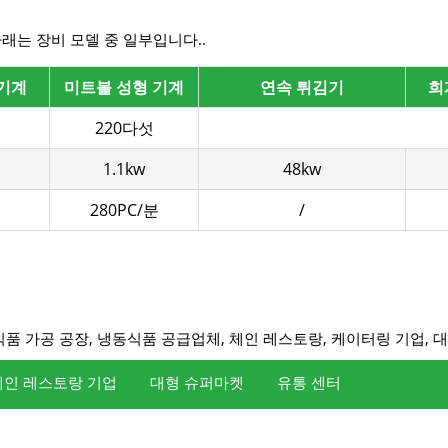
래는 장비 모델 중 일부입니다..
 기계
미트볼 성형 기계
연속 튀김기
희
220다섯
1.1kw
48kw
280PC/분
/
식품 가공 공장, 냉동식품 공급업체, 체인 레스토랑, 케이터링 기업, 
체인 레스토랑 기업
대형 슈퍼마켓
유통 센터
트볼의 효율적인 생산을 위한 완전 자동화 프로세스, 신속한 식품 배송
세스 전반에 걸쳐 완전 자동화된 제어를 통해, 일관된 미트볼 맛과 사양
해 마지막에 냉동 식품 장비에 연결되는 생산 라인, 냉동 후 미트볼의 
맛과 모양을 통일, 매장 주방의 운영 어려움과 비용 절감.
니다., 이를 통해 슈퍼마켓에 적합한 미트볼을 대량 생산하고 더욱 
니다., 유통 센터의 중앙 집중식 창고 보관 및 지역 간 유통 요구 