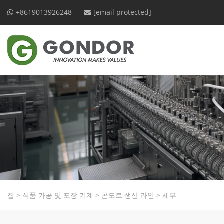
+8619013926248
[email protected]
집
>
식품 가공 및 포장 기계
>
곤도르 생산 라인
>
세부