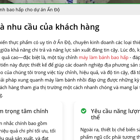
nh bao hấp cho dự án Ấn Độ
và nhu cầu của khách hàng
n thực phẩm có uy tín ở Ấn Độ, chuyên kinh doanh các loại thiết
 giữa khả năng chi trả và năng lực sản xuất đáng tin cậy. Lúc đó,
u quả cao—đặc biệt là, một tùy chỉnh
máy làm bánh bao hấp
- đá
 tiến này được thiết kế để giúp các doanh nghiệp địa phương sản
của chúng tôi trong việc tùy chỉnh, hiệu quả, và độ tin cậy, đã t
 giải pháp xung quanh máy làm bánh nhồi đáp ứng được những kỳ
hách hàng tham gia thị trường một cách nhanh chóng và mang lại
g.
m trọng tâm chính
Yêu cầu năng lượ
thể
n nhắc chính bao gồm
Ngoài ra, thiết bị chế biến 
iệu quả chi phí tối ưu, tối
phẩm ngũ cốc phải tương th
ệu quả sản xuất, và đạt