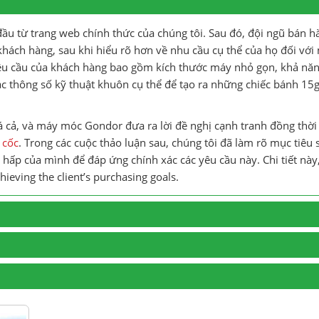
ầu từ trang web chính thức của chúng tôi. Sau đó, đội ngũ bán h
hách hàng, sau khi hiểu rõ hơn về nhu cầu cụ thể của họ đối với
g yêu cầu của khách hàng bao gồm kích thước máy nhỏ gọn, khả nă
các thông số kỹ thuật khuôn cụ thể để tạo ra những chiếc bánh 1
á cả, và máy móc Gondor đưa ra lời đề nghị cạnh tranh đồng thờ
 cốc
. Trong các cuộc thảo luận sau, chúng tôi đã làm rõ mục tiêu 
ấp của mình để đáp ứng chính xác các yêu cầu này. Chi tiết này
ieving the client’s purchasing goals
.