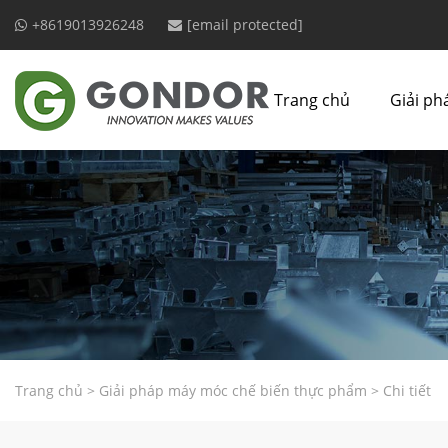
+8619013926248
[email protected]
Trang chủ
Giải ph
Trang chủ
>
Giải pháp máy móc chế biến thực phẩm
>
Chi tiết