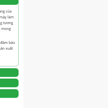
àng của
 máy làm
ng tương
5g mong
i đảm bảo
sản xuất
,