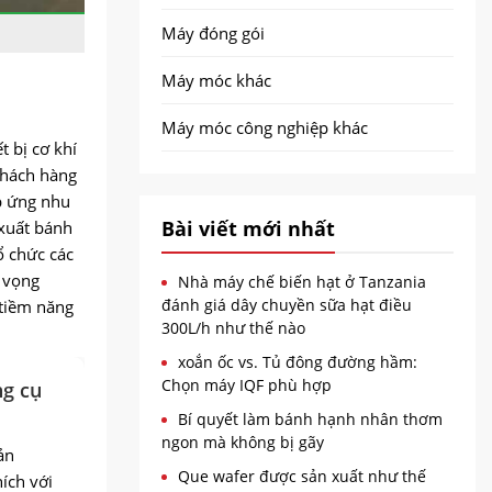
Máy đóng gói
Máy móc khác
Máy móc công nghiệp khác
 bị cơ khí
 khách hàng
p ứng nhu
Bài viết mới nhất
 xuất bánh
ổ chức các
 vọng
Nhà máy chế biến hạt ở Tanzania
đánh giá dây chuyền sữa hạt điều
 tiềm năng
300L/h như thế nào
xoắn ốc vs. Tủ đông đường hầm:
Chọn máy IQF phù hợp
ng cụ
Bí quyết làm bánh hạnh nhân thơm
ngon mà không bị gãy
sản
Que wafer được sản xuất như thế
ích với