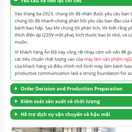
Yêu cầu và liên lạc chi tiết
Vào tháng ba 2023, chúng tôi đã nhận được yêu cầu ban đ
chúng tôi đã nhanh chóng phản hồi yêu cầu ban đầu của k
bánh bao hấp. Sau khi chúng tôi phân tích, tôi biết rằn
thích điện áp (220V một pha), kích thước bao bì nhỏ, và 
muốn.
Vì khách hàng Ấn Độ này cũng rất nhạy cảm với vấn đề gi
các tiêu chuẩn chất lượng cao của
máy làm sản phẩm ngũ
của khách hàng và điều chỉnh mô hình máy làm bánh bao h
productive communication laid a strong foundation for ach
Order Decision and Production Preparation
Kiểm soát sản xuất và chất lượng
Hỗ trợ dịch vụ vận chuyển và hậu mãi