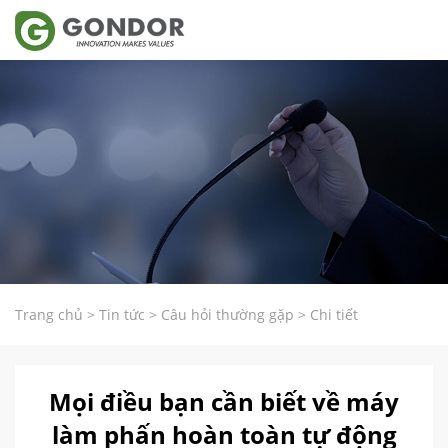
Trang chủ
>
Tin tức
>
Câu hỏi thường gặp
>
Chi tiết
Mọi điều bạn cần biết về máy
làm phấn hoàn toàn tự động