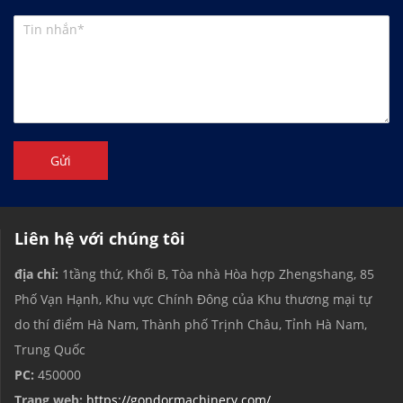
Gửi
Liên hệ với chúng tôi
địa chỉ:
1tầng thứ, Khối B, Tòa nhà Hòa hợp Zhengshang, 85
Phố Vạn Hạnh, Khu vực Chính Đông của Khu thương mại tự
do thí điểm Hà Nam, Thành phố Trịnh Châu, Tỉnh Hà Nam,
Trung Quốc
PC:
450000
Trang web:
https://gondormachinery.com/