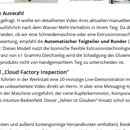
e Auswahl
efragt. H wollte ein detailliertes Video ihres aktuellen manuelle
usführlich nach dem Wasser-Mehl-Verhältnis in ihrem Teig. Da d
scheiden, ob wir eine Schneidemaschine oder eine Extrusionsmasc
uswertung, empfahl die
Automatischer Teigteiler und Runder
(
Dieses Modell nutzt die bionische flexible Extrusionstechnologie
leranz von ±1 Gramm) Gleichzeitig wird die Schädigung des Glute
Endprodukts nicht von handgemachtem Teig zu unterscheiden ist.
 „Cloud Factory Inspection“
ührten in der Werkstatt eine 20-minütige Live-Demonstration mi
as unbearbeitete Video direkt an Herrn. H über eine Messaging-A
 der Maschine vorgeführt: der reine Kupferkernmotor, Kompon
 intuitive Bedienfeld. Dieser „Sehen ist Glauben“-Ansatz schuf so
sten und äußerst kostengünstige Versandkosten enthalten), Beid