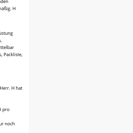
nden
mäßig. H
rüstung
,
ttelbar
 Packliste,
Herr. H hat
0 pro
nur noch