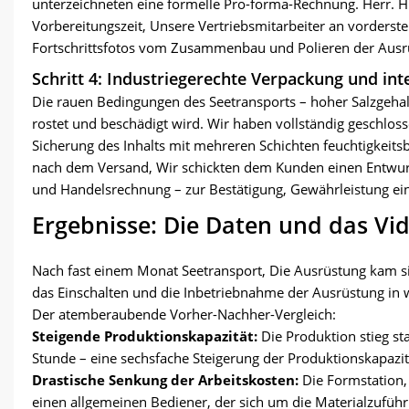
unterzeichneten eine formelle Pro-forma-Rechnung. Herr. H 
Vorbereitungszeit, Unsere Vertriebsmitarbeiter an vorderste
Fortschrittsfotos vom Zusammenbau und Polieren der Ausr
Schritt 4: Industriegerechte Verpackung und int
Die rauen Bedingungen des Seetransports – hoher Salzgehalt
rostet und beschädigt wird. Wir haben vollständig geschlo
Sicherung des Inhalts mit mehreren Schichten feuchtigkeit
nach dem Versand, Wir schickten dem Kunden einen Entwurf d
und Handelsrechnung – zur Bestätigung, Gewährleistung ein
Ergebnisse: Die Daten und das Vid
Nach fast einem Monat Seetransport, Die Ausrüstung kam si
das Einschalten und die Inbetriebnahme der Ausrüstung in 
Der atemberaubende Vorher-Nachher-Vergleich:
Steigende Produktionskapazität:
Die Produktion stieg s
Stunde – eine sechsfache Steigerung der Produktionskapazit
Drastische Senkung der Arbeitskosten:
Die Formstation, 
einen allgemeinen Bediener, der sich um die Materialzuf