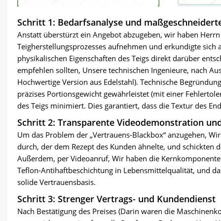
Schritt 1: Bedarfsanalyse und maßgeschneidert
Anstatt überstürzt ein Angebot abzugeben, wir haben Herrn g
Teigherstellungsprozesses aufnehmen und erkundigte sich a
physikalischen Eigenschaften des Teigs direkt darüber ent
empfehlen sollten, Unsere technischen Ingenieure, nach A
Hochwertige Version aus Edelstahl). Technische Begründung: 
präzises Portionsgewicht gewährleistet (mit einer Fehlerto
des Teigs minimiert. Dies garantiert, dass die Textur des 
Schritt 2: Transparente Videodemonstration und
Um das Problem der „Vertrauens-Blackbox“ anzugehen, Wir f
durch, der dem Rezept des Kunden ähnelte, und schickten d
Außerdem, per Videoanruf, Wir haben die Kernkomponenten
Teflon-Antihaftbeschichtung in Lebensmittelqualität, und das
solide Vertrauensbasis.
Schritt 3: Strenger Vertrags- und Kundendienst
Nach Bestätigung des Preises (Darin waren die Maschinenko