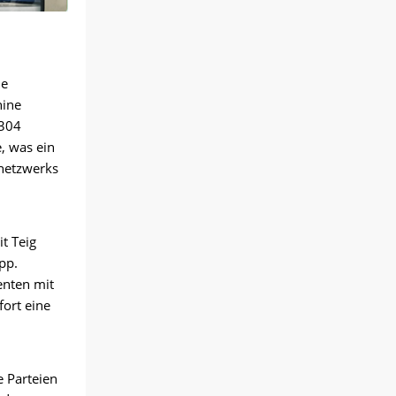
n
ie
hine
304
, was ein
nnetzwerks
t Teig
pp.
enten mit
fort eine
e Parteien