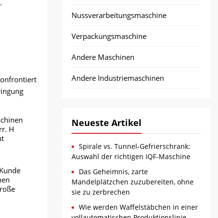
.
Nussverarbeitungsmaschine
Verpackungsmaschine
Andere Maschinen
Andere Industriemaschinen
onfrontiert
ringung
schinen
Neueste Artikel
rr. H
ht
Spirale vs. Tunnel-Gefrierschrank:
Auswahl der richtigen IQF-Maschine
 Kunde
Das Geheimnis, zarte
nen
Mandelplätzchen zuzubereiten, ohne
große
sie zu zerbrechen
Wie werden Waffelstäbchen in einer
vollautomatischen Produktionslinie