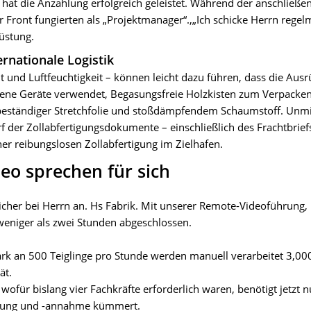
hat die Anzahlung erfolgreich geleistet. Während der anschließe
r Front fungierten als „Projektmanager“.,„Ich schicke Herrn regel
üstung.
ernationale Logistik
 und Luftfeuchtigkeit – können leicht dazu führen, dass die Aus
ssene Geräte verwendet, Begasungsfreie Holzkisten zum Verpacken
sbeständiger Stretchfolie und stoßdämpfendem Schaumstoff. Unmi
er Zollabfertigungsdokumente – einschließlich des Frachtbriefs,
er reibungslosen Zollabfertigung im Zielhafen.
eo sprechen für sich
cher bei Herrn an. Hs Fabrik. Mit unserer Remote-Videoführung, 
weniger als zwei Stunden abgeschlossen.
tark an 500 Teiglinge pro Stunde werden manuell verarbeitet 3,00
ät.
wofür bislang vier Fachkräfte erforderlich waren, benötigt jetzt 
ührung und -annahme kümmert.