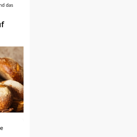
nd das
f
ie