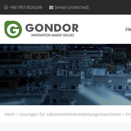
+8619013926248
[email protected]
H
Heim
>
Lösungen für Lebensmittelverarbeitungsmaschinen
>
Ei