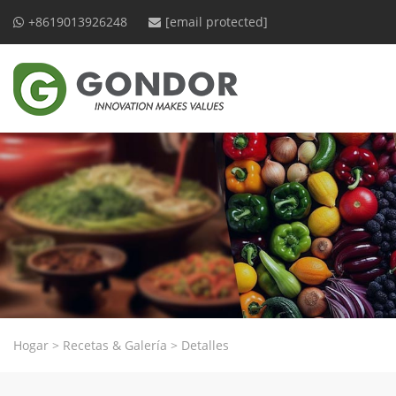
+8619013926248
[email protected]
Hogar
>
Recetas & Galería
>
Detalles