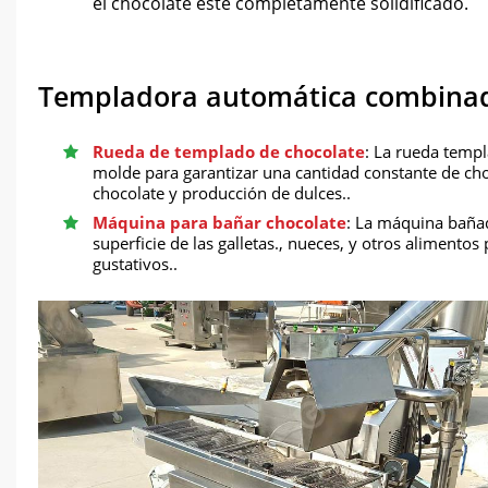
el chocolate esté completamente solidificado.
Templadora automática combinad
Rueda de templado de chocolate
: La rueda temp
molde para garantizar una cantidad constante de cho
chocolate y producción de dulces..
Máquina para bañar chocolate
: La máquina baña
superficie de las galletas., nueces, y otros alimento
gustativos..