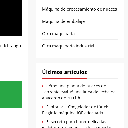
Máquina de procesamiento de nueces
Máquina de embalaje
Otra maquinaria
 del rango
Otra maquinaria industrial
Últimos artículos
Cómo una planta de nueces de
Tanzania evaluó una línea de leche de
anacardo de 300 l/h
Espiral vs.. Congelador de túnel:
ndo del
rlo. La
antidad
Elegir la máquina IQF adecuada
ocolate
ir,
o es
El secreto para hacer delicadas
galletas de almendras sin romperlas