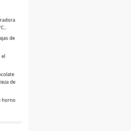
eradora
C..
ajas de
 el
ocolate
ieza de
e horno