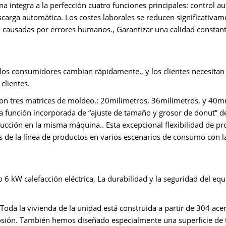
a integra a la perfección cuatro funciones principales: control a
scarga automática. Los costes laborales se reducen significativam
cto causadas por errores humanos., Garantizar una calidad constan
e los consumidores cambian rápidamente., y los clientes necesitan
clientes.
on tres matrices de moldeo.: 20milímetros, 36milímetros, y 40m
 la función incorporada de “ajuste de tamaño y grosor de donut” de
ucción en la misma máquina.. Esta excepcional flexibilidad de p
s de la línea de productos en varios escenarios de consumo con l
 kW calefacción eléctrica, La durabilidad y la seguridad del equ
: Toda la vivienda de la unidad está construida a partir de 304 ace
rrosión. También hemos diseñado especialmente una superficie de 