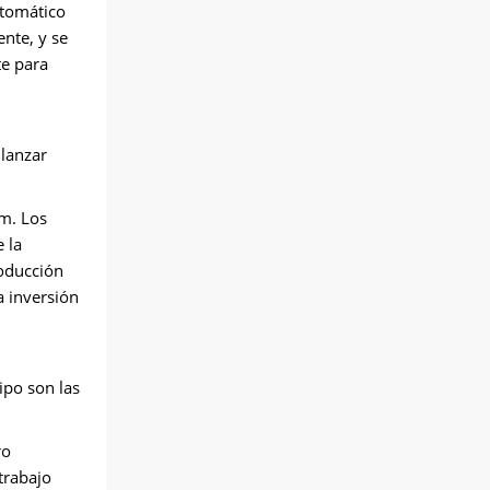
utomático
ente, y se
te para
 lanzar
m. Los
 la
roducción
a inversión
ipo son las
ro
trabajo