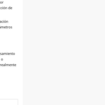
tor
cción de
ación
rámetros
cesamiento
 o
 realmente