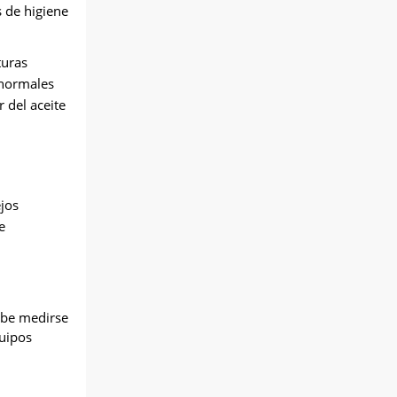
s de higiene
turas
anormales
 del aceite
ejos
e
debe medirse
quipos