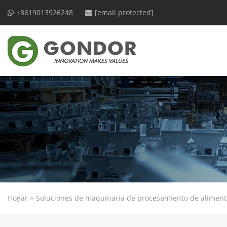
+8619013926248
[email protected]
Hogar
>
Soluciones de maquinaria de procesamiento de aliment