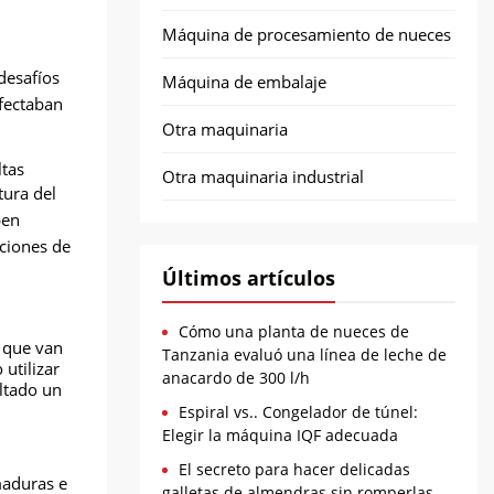
Máquina de procesamiento de nueces
desafíos
Máquina de embalaje
afectaban
Otra maquinaria
ltas
Otra maquinaria industrial
tura del
ben
ciones de
Últimos artículos
Cómo una planta de nueces de
, que van
Tanzania evaluó una línea de leche de
utilizar
anacardo de 300 l/h
ltado un
Espiral vs.. Congelador de túnel:
Elegir la máquina IQF adecuada
El secreto para hacer delicadas
maduras e
galletas de almendras sin romperlas