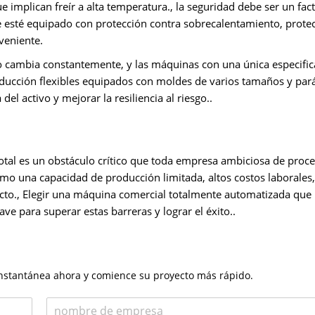
implican freír a alta temperatura., la seguridad debe ser un fac
que esté equipado con protección contra sobrecalentamiento, prote
nveniente.
mo cambia constantemente, y las máquinas con una única especific
oducción flexibles equipados con moldes de varios tamaños y pa
del activo y mejorar la resiliencia al riesgo..
total es un obstáculo crítico que toda empresa ambiciosa de pro
mo una capacidad de producción limitada, altos costos laborales,
ducto., Elegir una máquina comercial totalmente automatizada que
e para superar estas barreras y lograr el éxito..
 instantánea ahora y comience su proyecto más rápido.