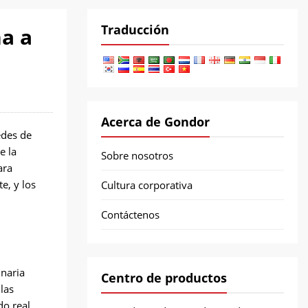
Traducción
a a
Acerca de Gondor
edes de
e la
Sobre nosotros
ara
e, y los
Cultura corporativa
Contáctenos
inaria
Centro de productos
las
do real