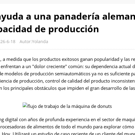
yuda a una panadería aleman
apacidad de producción
026-6-18
Autor:Yolanda
., a medida que los productos exitosos ganan popularidad y las r
nfrentan a un "dolor creciente" común: su dependencia actual d
 de modelos de producción semiautomáticos ya no es suficiente p
encia de producción, control de calidad del producto inconsistent
n los principales obstáculos que impiden el gran desarrollo de las
g digital con años de profunda experiencia en el sector de maqu
procesadoras de alimentos de todo el mundo para explorar cómo 
 Hoy, Utilizaré un estudio de caso reciente de un cliente del mun