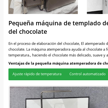
Pequeña máquina de templado de ch
del chocolate
En el proceso de elaboración del chocolate, El atemperado de
chocolate. La máquina atemperadora ayuda al chocolate a fo
temperatura., haciendo el chocolate más delicado, suave y a
Ventajas de la pequeña máquina atemperadora de cho
Ajuste rápido de temperatura
Control automatizado
El proceso de ajuste de temperatura se puede completar 
El sistema preciso de control de temperatura puede ajust
Los equipos pequeños son muy adecuados para fábricas de
cada lote de chocolate..
resultados notables.