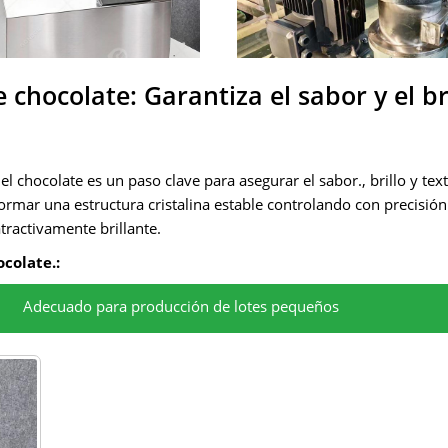
ocolate: Garantiza el sabor y el bri
l chocolate es un paso clave para asegurar el sabor., brillo y tex
rmar una estructura cristalina estable controlando con precisión
tractivamente brillante.
colate.:
Adecuado para producción de lotes pequeños
en poco tiempo..
ar automáticamente la temperatura para garantizar la calidad est
 pequeña escala o talleres familiares., con operación simple y