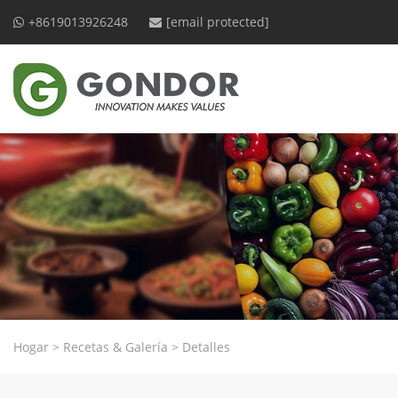
+8619013926248
[email protected]
Hogar
>
Recetas & Galería
>
Detalles