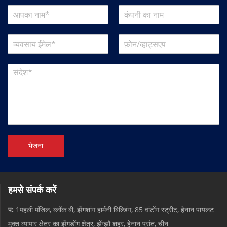
भेजना
हमसे संपर्क करें
प:
1पहली मंजिल, ब्लॉक बी, झेंगशांग हार्मनी बिल्डिंग, 85 वांटोंग स्ट्रीट, हेनान पायलट
मुक्त व्यापार क्षेत्र का झेंगडोंग क्षेत्र, झेंग्झौ शहर, हेनान प्रांत, चीन