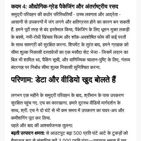
कदम 4: औद्योगिक-ग्रेड पैकेजिंग और अंतर्राष्ट्रीय रसद
समुद्री परिवहन की कठोर परिस्थितियाँ - उच्च लवणता और आर्द्रता -
आसानी से उपकरणों में जंग लगने और क्षतिग्रस्त होने का कारण बन सकती
हैं. हमने पूरी तरह से बंद इस्तेमाल किया, पैकेजिंग के लिए धूमन मुक्त लकड़ी
के बक्से, नमी-रोधी खिंचाव फिल्म और शॉक-अवशोषित फोम की कई परतों
के साथ सामग्री को सुरक्षित करना. शिपमेंट के तुरंत बाद, हमने ग्राहक को
सीमा शुल्क निकासी दस्तावेजों का एक मसौदा सेट भेजा - जिसमें लदान का
बिल भी शामिल था, पैकिंग सूची, और वाणिज्यिक चालान-पुष्टि के लिए, गंतव्य
बंदरगाह पर निर्बाध सीमा शुल्क निकासी सुनिश्चित करना.
परिणाम: डेटा और वीडियो खुद बोलते हैं
लगभग एक महीने के समुद्री परिवहन के बाद, श्रीमान के पास उपकरण
सुरक्षित पहुंच गए. एच का कारखाना. हमारे दूरस्थ वीडियो मार्गदर्शन के
साथ, श्री. एच ने दो घंटे से भी कम समय में उपकरण का पावर-अप और
कमीशनिंग पूरा कर लिया.
पहले और बाद की आश्चर्यजनक तुलना:
बढ़ती उत्पादन क्षमता:
से आउटपुट बढ़ा 500 प्रति घंटे आटे के टुकड़ों को
मैन्युअल रूप से संसाधित करें 3,000 प्रति घंटा—उत्पादन क्षमता में छह