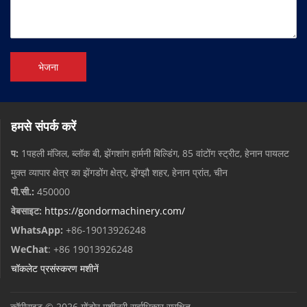
भेजना
हमसे संपर्क करें
प:
1पहली मंजिल, ब्लॉक बी, झेंगशांग हार्मनी बिल्डिंग, 85 वांटोंग स्ट्रीट, हेनान पायलट
मुक्त व्यापार क्षेत्र का झेंगडोंग क्षेत्र, झेंग्झौ शहर, हेनान प्रांत, चीन
पी.सी.:
450000
वेबसाइट:
https://gondormachinery.com/
WhatsApp:
+86-19013926248
WeChat
: +86 19013926248
चॉकलेट प्रसंस्करण मशीनें
कॉपीराइट © 2026
गोंडोर मशीनरी
सर्वाधिकार सुरक्षित