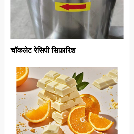
चॉकलेट रेसिपी सिफ़ारिश